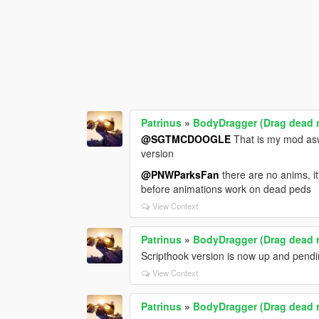
Patrinus
»
BodyDragger (Drag dead r
@SGTMCDOOGLE
That is my mod asw
version
@PNWParksFan
there are no anims, it
before animations work on dead peds
View Context
Patrinus
»
BodyDragger (Drag dead r
Scripthook version is now up and pend
View Context
Patrinus
»
BodyDragger (Drag dead r