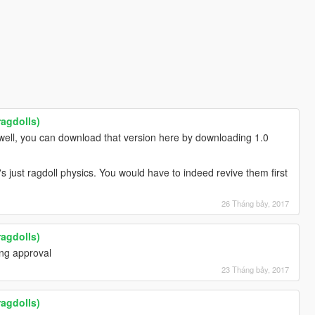
agdolls)
ell, you can download that version here by downloading 1.0
's just ragdoll physics. You would have to indeed revive them first
26 Tháng bảy, 2017
agdolls)
ing approval
23 Tháng bảy, 2017
agdolls)