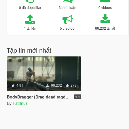
0 đã được like
3 bình luận
0 videos
1 tải lên
5 theo dõi
66.232 tải về
Tập tin mới nhất
4.91
66.232
279
BodyDragger (Drag dead ragdolls)
1.1
By
Patrinus