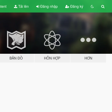
tent
Tải lên
Đăng nhập
Đăng ký
BẢN ĐỒ
HỖN HỢP
HƠN