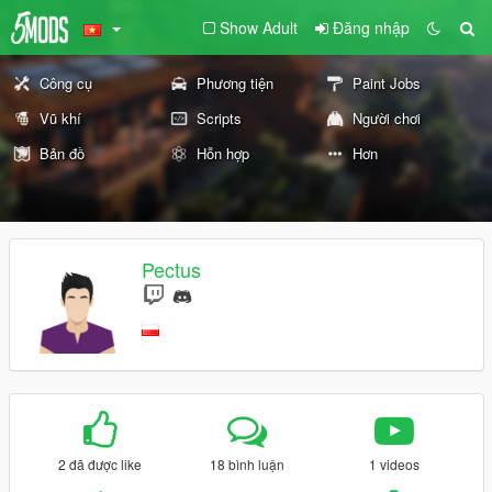
Show Adult
Đăng nhập
Công cụ
Phương tiện
Paint Jobs
Vũ khí
Scripts
Người chơi
Bản đồ
Hỗn hợp
Hơn
Pectus
2 đã được like
18 bình luận
1 videos