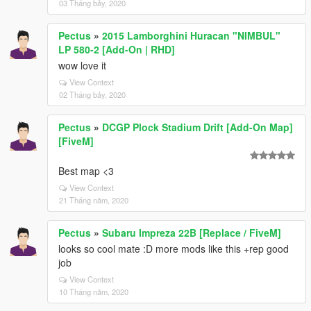
03 Tháng bảy, 2020
Pectus
»
2015 Lamborghini Huracan "NIMBUL"
LP 580-2 [Add-On | RHD]
wow love it
View Context
02 Tháng bảy, 2020
Pectus
»
DCGP Plock Stadium Drift [Add-On Map]
[FiveM]
Best map <3
View Context
21 Tháng năm, 2020
Pectus
»
Subaru Impreza 22B [Replace / FiveM]
looks so cool mate :D more mods like this +rep good
job
View Context
10 Tháng năm, 2020