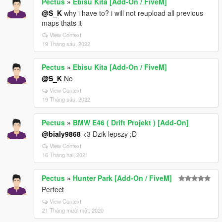
Pectus
»
Ebisu Kita [Add-On / FiveM]
@S_K
why i have to? i will not reupload all previous
maps thats it
View Context
19 Tháng sáu, 2022
Pectus
»
Ebisu Kita [Add-On / FiveM]
@S_K
No
View Context
19 Tháng sáu, 2022
Pectus
»
BMW E46 ( Drift Projekt ) [Add-On]
@bialy9868
<3 Dzik lepszy ;D
View Context
16 Tháng hai, 2021
Pectus
»
Hunter Park [Add-On / FiveM]
Perfect
View Context
21 Tháng mười một, 2020