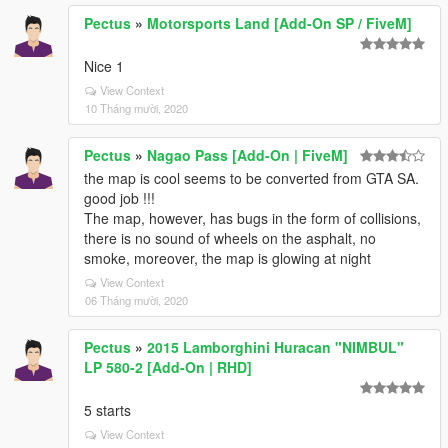
Pectus
»
Motorsports Land [Add-On SP / FiveM]
Nice 1
View Context
10 Tháng mười, 2020
Pectus
»
Nagao Pass [Add-On | FiveM]
the map is cool seems to be converted from GTA SA.
good job !!!
The map, however, has bugs in the form of collisions,
there is no sound of wheels on the asphalt, no
smoke, moreover, the map is glowing at night
View Context
06 Tháng mười, 2020
Pectus
»
2015 Lamborghini Huracan "NIMBUL"
LP 580-2 [Add-On | RHD]
5 starts
View Context