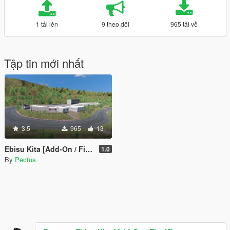
1 tải lên
9 theo dõi
965 tải về
Tập tin mới nhất
3.5
965
13
Ebisu Kita [Add-On / FiveM]
1.0
By
Pectus