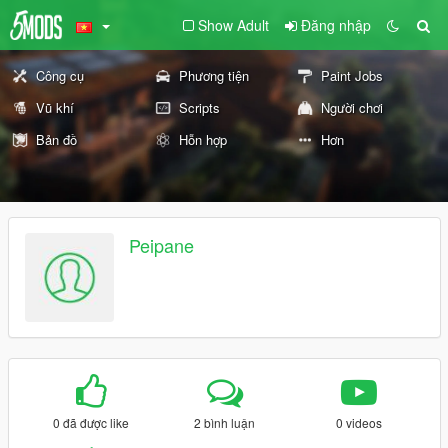
Show Adult
Đăng nhập
Công cụ
Phương tiện
Paint Jobs
Vũ khí
Scripts
Người chơi
Bản đồ
Hỗn hợp
Hơn
Peipane
0 đã được like
2 bình luận
0 videos