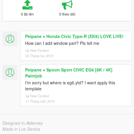
0 tải lên
0 theo dõi
Peipane
»
Honda Civic Type-R (EK9) LOVE LIVE!
How can I add window part? Pls tell me
View Context
03 Tháng hai, 2019
Peipane
»
Spoon Sport CIVIC EG6 [8K / 4K]
Paintjob
I'm sorry but where is eg6.ytd? I want apply this
template
View Context
11 Tháng một, 2019
Designed in Alderney
Made in Los Santos