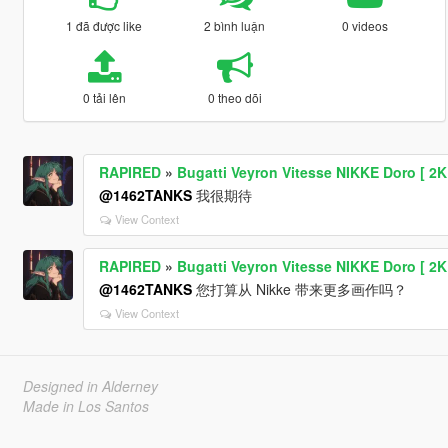
1 đã được like
2 bình luận
0 videos
0 tải lên
0 theo dõi
RAPIRED
»
Bugatti Veyron Vitesse NIKKE Doro [ 2K 
@1462TANKS
我很期待
View Context
RAPIRED
»
Bugatti Veyron Vitesse NIKKE Doro [ 2K 
@1462TANKS
您打算从 Nikke 带来更多画作吗？
View Context
Designed in Alderney
Made in Los Santos