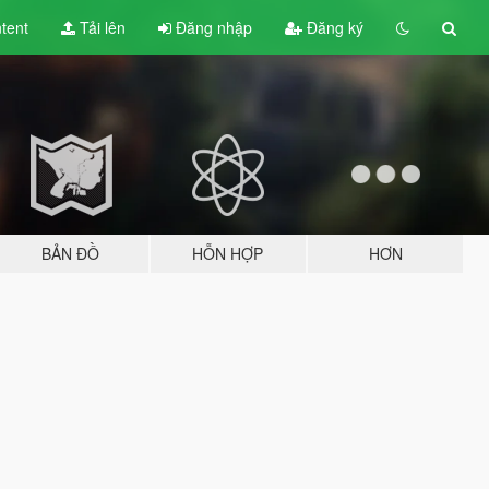
tent
Tải lên
Đăng nhập
Đăng ký
BẢN ĐỒ
HỖN HỢP
HƠN