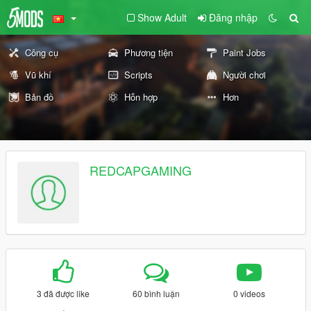
Show Adult
Đăng nhập
Công cụ
Phương tiện
Paint Jobs
Vũ khí
Scripts
Người chơi
Bản đồ
Hỗn hợp
Hơn
REDCAPGAMING
3 đã được like
60 bình luận
0 videos