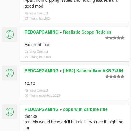
Apart from clipping issues and holding issues it's a
good mod
View Context
27 Tháng ba, 2024
REDCAPGAMING
»
Realistic Scope Reticles
Excellent mod
View Context
27 Tháng ba, 2024
REDCAPGAMING
»
[INS2] Kalashnikov AKS-74UN
10/10
View Context
09 Tháng mười hai, 2023
REDCAPGAMING
»
cops with carbine rifle
thanks
but this would be overkill but ok ill try since it might be
fun