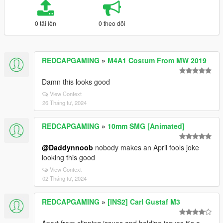
0 tải lên
0 theo dõi
REDCAPGAMING
»
M4A1 Costum From MW 2019
Damn this looks good
View Context
26 Tháng tư, 2024
REDCAPGAMING
»
10mm SMG [Animated]
@Daddynnoob
nobody makes an April fools joke
looking this good
View Context
02 Tháng tư, 2024
REDCAPGAMING
»
[INS2] Carl Gustaf M3