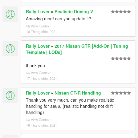
Rally Lover
»
Realistic Driving V
Amazing mod! can you update it?
View Context
18 Tháng chín, 2021
Rally Lover
»
2017 Nissan GTR [Add-On | Tuning |
Template | LODs]
thank you
View Context
17 Tháng chín, 2021
Rally Lover
»
Nissan GT-R Handling
Thank you very much, can you make realistic
handling for ae86, (realistic handling not drift
handling)
View Context
16 Tháng chín, 2021