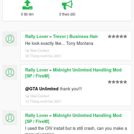
0 tải lên
0 theo dõi
Rally Lover
»
Trevor | Business Hair
He look exactly like... Tony Montana
View Context
30 Tháng mười hai, 2021
Rally Lover
»
Midnight Unlimited Handling Mod
[SP / FiveM]
@GTA Unlimited
thank you!!!
View Context
12 Tháng mười hai, 2021
Rally Lover
»
Midnight Unlimited Handling Mod
[SP / FiveM]
I used the OIV install but is still crash, can you make a