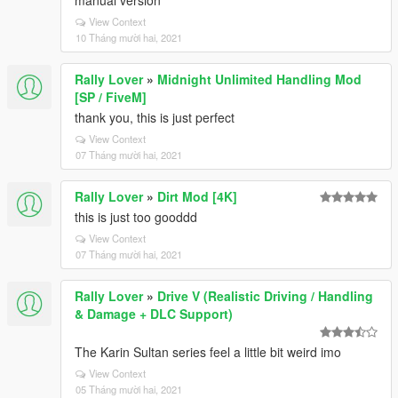
manual version
View Context
10 Tháng mười hai, 2021
Rally Lover
»
Midnight Unlimited Handling Mod
[SP / FiveM]
thank you, this is just perfect
View Context
07 Tháng mười hai, 2021
Rally Lover
»
Dirt Mod [4K]
this is just too gooddd
View Context
07 Tháng mười hai, 2021
Rally Lover
»
Drive V (Realistic Driving / Handling
& Damage + DLC Support)
The Karin Sultan series feel a little bit weird imo
View Context
05 Tháng mười hai, 2021