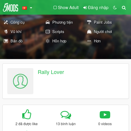
Show Adult
Đăng nhập
Công cụ
Phương tiện
Paint Jobs
Vũ khí
Scripts
Người chơi
Bản đồ
Hỗn hợp
Hơn
Rally Lover
2 đã được like
13 bình luận
0 videos