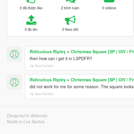
0 đã được like
2 bình luận
0 videos
0 tải lên
0 theo dõi
Ridiculous Ripley
»
Christmas Square [SP | OIV / F
then how can i get it in LSPDFR?
View Context
Ridiculous Ripley
»
Christmas Square [SP | OIV / F
did not work for me for some reason. The square looks
View Context
Designed in Alderney
Made in Los Santos