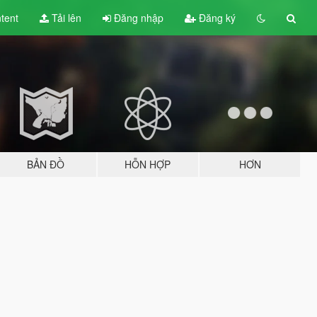
tent
Tải lên
Đăng nhập
Đăng ký
BẢN ĐỒ
HỖN HỢP
HƠN