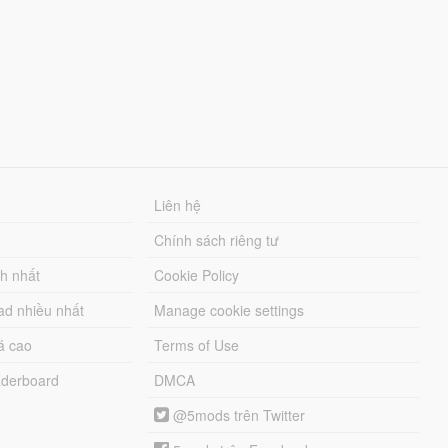
Liên hệ
Chính sách riêng tư
ch nhất
Cookie Policy
ad nhiều nhất
Manage cookie settings
á cao
Terms of Use
derboard
DMCA
@5mods trên Twitter