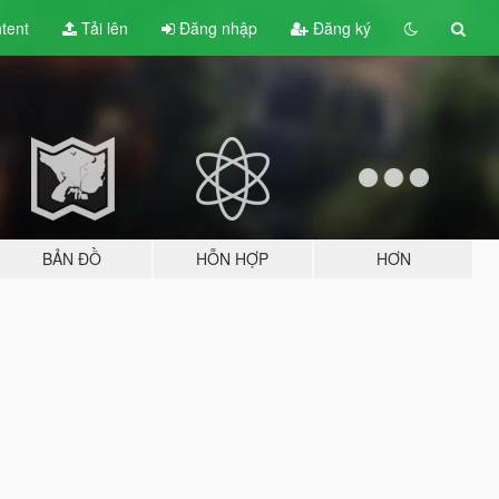
tent
Tải lên
Đăng nhập
Đăng ký
BẢN ĐỒ
HỖN HỢP
HƠN