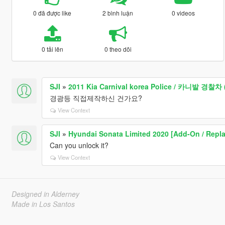
0 đã được like
2 bình luận
0 videos
0 tải lên
0 theo dõi
SJI
»
2011 Kia Carnival korea Police / 카니발 경찰차
경광등 직접제작하신 건가요?
View Context
SJI
»
Hyundai Sonata Limited 2020 [Add-On / Repla
Can you unlock it?
View Context
Designed in Alderney
Made in Los Santos