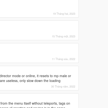
19 Tháng hai, 2023
15 Tháng một, 2023
11 Tháng sáu, 2022
director mode or online, it resets to mp male or
 are useless, only slow down the loading
30 Tháng năm, 2022
, from the menu itself without teleports, tags on