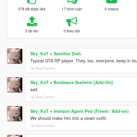
378 đã được like
17 bình luận
0 videos
0 tải lên
0 theo dõi
Sky_KoT
»
Satellite Dish
Typical GTA RP player. They, too, everyone, keep in t
View Context
Sky_KoT
»
Bordeaux Starlette [Add-On]
sad
View Context
Sky_KoT
»
Interpol Agent Ped (Fivem / Add-on)
We should make him into a clown outfit.
View Context