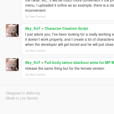
the radar, etc., it will be much more convenient if the 
menu, I uploaded it online as an example, there is a clo
inconvenient
View Context
Sky_KoT
»
Character Creation Script
I just adore you, I've been looking for a really working 
it doesn't work properly, and I create a lot of characte
when the developer will get bored and he will just close
View Context
Sky_KoT
»
Full body tattoo blackout arms for MP 
release the same thing but for the female version
View Context
Designed in Alderney
Made in Los Santos