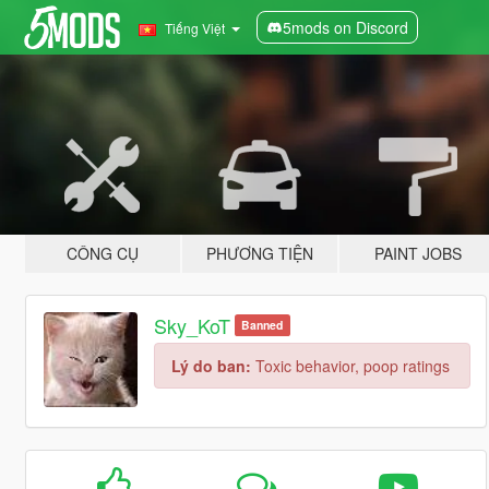
5mods on Discord
Tiếng Việt
CÔNG CỤ
PHƯƠNG TIỆN
PAINT JOBS
Sky_KoT
Banned
Lý do ban:
Toxic behavior, poop ratings