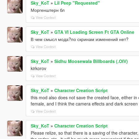
Sky_KoT
»
Lil Peep "Requested"
Моргенштерн бл
View Context
Sky_KoT
»
GTA VI Loading Screen Ft GTA Online
В чем смысл мода?по скринам изменений нет?
View Context
Sky_KoT
»
Sidhu Moosewala Billboards (.OIV)
kirkorov
View Context
Sky_KoT
»
Character Creation Script
this mod also does not save the created face, either in 
female, and I think the camera effects and dark screen
View Context
Sky_KoT
»
Character Creation Script
Please relize, so that there is a saving of the character