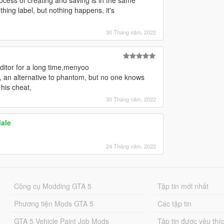
process of creating and saving is in the same
thing label, but nothing happens, it's
30 Tháng năm, 2022
editor for a long time,menyoo
rs, an alternative to phantom, but no one knows
 his cheat,
30 Tháng năm, 2022
Male
24 Tháng năm, 2022
Công cụ Modding GTA 5
Tập tin mới nhất
Phương tiện Mods GTA 5
Các tập tin
GTA 5 Vehicle Paint Job Mods
Tập tin được yêu thí