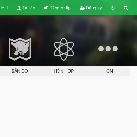
tent
Tải lên
Đăng nhập
Đăng ký
BẢN ĐỒ
HỖN HỢP
HƠN