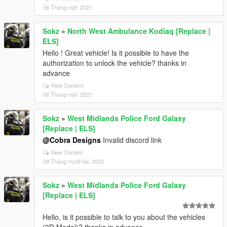
06 Tháng một, 2021
Sokz
»
North West Ambulance Kodiaq [Replace |
ELS]
Hello ! Great vehicle! Is it possible to have the
authorization to unlock the vehicle? thanks in
advance
View Context
06 Tháng một, 2021
Sokz
»
West Midlands Police Ford Galaxy
[Replace | ELS]
@Cobra Designs
Invalid discord link
View Context
28 Tháng mười hai, 2020
Sokz
»
West Midlands Police Ford Galaxy
[Replace | ELS]
Hello, is it possible to talk to you about the vehicles