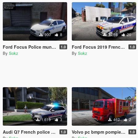
900
8
3.258
20
Ford Focus Police municipale - French police
Ford Focus 2019 French police - Police Nationale
1.0
1.0
By
Sokz
By
Sokz
1.619
3
462
2
Audi Q7 French police - police nationale
Volvo pc bmpm pompier - french firefighter - poste de commandement des marins pompiers de marseille
1.0
1.0