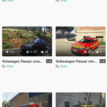
By
Sokz
By
Sokz
5.0
4.167
18
262
3
Volswagen Passat unmarked - bac police française [ ELS - Replace ]
Volkswagen Passat vlm ( bspp )
1.0
1.0
By
Sokz
By
Sokz