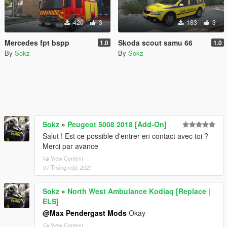
420
3
183
3
Mercedes fpt bspp
Skoda scout samu 66
1.0
1.0
By
Sokz
By
Sokz
Sokz
»
Peugeot 5008 2018 [Add-On]
Salut ! Est ce possible d'entrer en contact avec toi ?
Merci par avance
View Context
07 Tháng một, 2021
Sokz
»
North West Ambulance Kodiaq [Replace |
ELS]
@Max Pendergast Mods
Okay
View Context