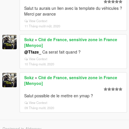
Salut tu aurais un lien avec la template du véhicules ?
Merci par avance
View Context
11 Tháng mười một, 2020
Sokz
»
Cité de France, sensitive zone in France
[Menyoo]
@Tfaze_
Ca serat fait quand ?
View Context
10 Tháng mười, 2020
Sokz
»
Cité de France, sensitive zone in France
[Menyoo]
Salut possible de le mettre en ymap ?
View Context
09 Tháng mười, 2020
Designed in Alderney