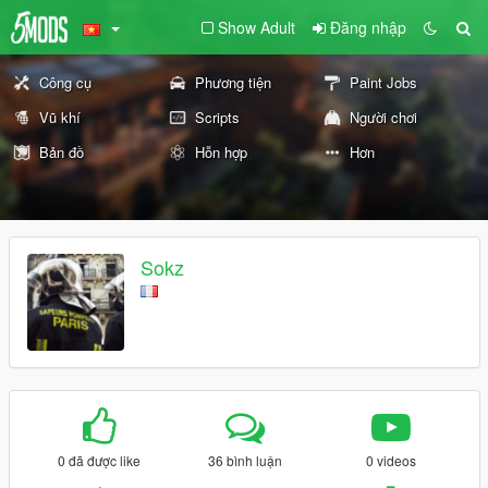
Show Adult
Đăng nhập
Công cụ
Phương tiện
Paint Jobs
Vũ khí
Scripts
Người chơi
Bản đồ
Hỗn hợp
Hơn
Sokz
0 đã được like
36 bình luận
0 videos