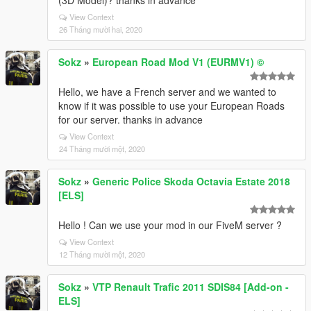
(3D Model)? thanks in advance
View Context
26 Tháng mười hai, 2020
Sokz
»
European Road Mod V1 (EURMV1) ©
Hello, we have a French server and we wanted to
know if it was possible to use your European Roads
for our server. thanks in advance
View Context
24 Tháng mười một, 2020
Sokz
»
Generic Police Skoda Octavia Estate 2018
[ELS]
Hello ! Can we use your mod in our FiveM server ?
View Context
12 Tháng mười một, 2020
Sokz
»
VTP Renault Trafic 2011 SDIS84 [Add-on -
ELS]