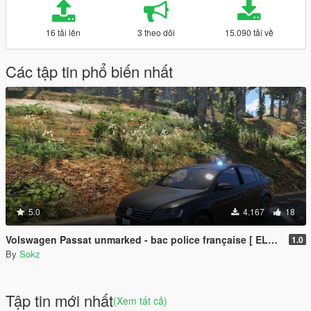
16 tải lên
3 theo dõi
15.090 tải về
Các tập tin phổ biến nhất
5.0
4.167
18
Volswagen Passat unmarked - bac police française [ ELS - Replace ]
1.0
By
Sokz
Tập tin mới nhất
(Xem tất cả)