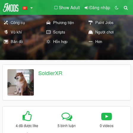
Show Adult
Đăng nhập
Công cụ
Phương tiện
Paint Jobs
Vũ khí
Scripts
Người chơi
Bản đồ
Hỗn hợp
Hơn
SoldierXR
4 đã được like
5 bình luận
0 videos