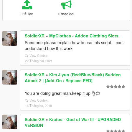
0 tải lên
0 theo dõi
SoldierXR
»
MpClothes - Addon Clothing Slots
Someone please explain how to use this script. I can't
understand how this work
View Context
22 Tháng hai, 2021
SoldierXR
»
Kim Jiyun (Red/Blue/Black) Sudden
Attack 2 | [Add-On / Replace PED]
You are doing great man.keep it up 👌😊
View Context
15 Tháng ba, 2018
SoldierXR
»
Kratos - God of War III - UPGRADED
VERSION