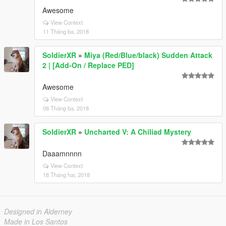
Awesome
View Context
11 Tháng ba, 2018
SoldierXR
»
Miya (Red/Blue/black) Sudden Attack
2 | [Add-On / Replace PED]
Awesome
View Context
08 Tháng ba, 2018
SoldierXR
»
Uncharted V: A Chiliad Mystery
Daaamnnnn
View Context
18 Tháng hai, 2018
Designed in Alderney
Made in Los Santos