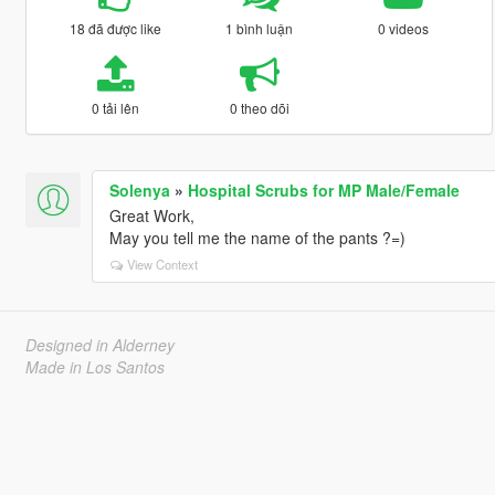
18 đã được like
1 bình luận
0 videos
0 tải lên
0 theo dõi
Solenya
»
Hospital Scrubs for MP Male/Female
Great Work,
May you tell me the name of the pants ?=)
View Context
Designed in Alderney
Made in Los Santos