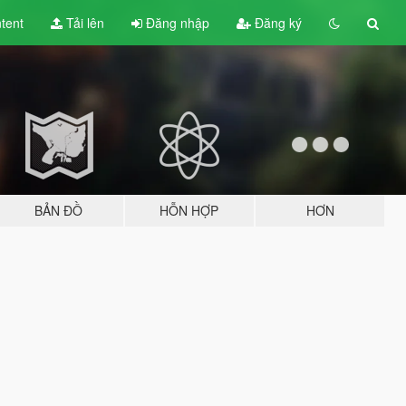
tent
Tải lên
Đăng nhập
Đăng ký
BẢN ĐỒ
HỖN HỢP
HƠN