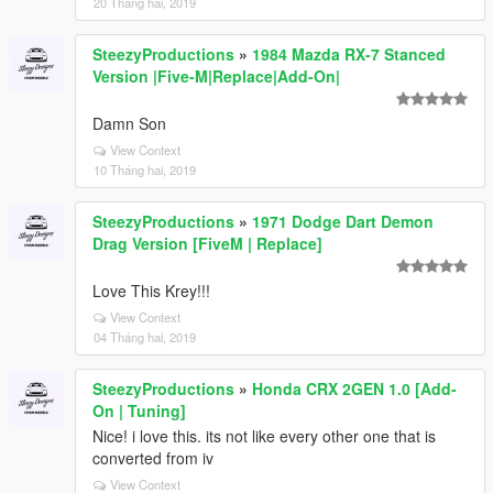
20 Tháng hai, 2019
SteezyProductions
»
1984 Mazda RX-7 Stanced
Version |Five-M|Replace|Add-On|
Damn Son
View Context
10 Tháng hai, 2019
SteezyProductions
»
1971 Dodge Dart Demon
Drag Version [FiveM | Replace]
Love This Krey!!!
View Context
04 Tháng hai, 2019
SteezyProductions
»
Honda CRX 2GEN 1.0 [Add-
On | Tuning]
Nice! i love this. its not like every other one that is
converted from iv
View Context