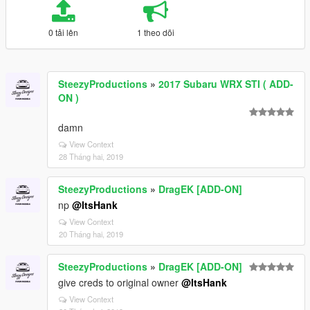
0 tải lên
1 theo dõi
SteezyProductions
»
2017 Subaru WRX STI ( ADD-
ON )
damn
View Context
28 Tháng hai, 2019
SteezyProductions
»
DragEK [ADD-ON]
np
@ItsHank
View Context
20 Tháng hai, 2019
SteezyProductions
»
DragEK [ADD-ON]
give creds to original owner
@ItsHank
View Context