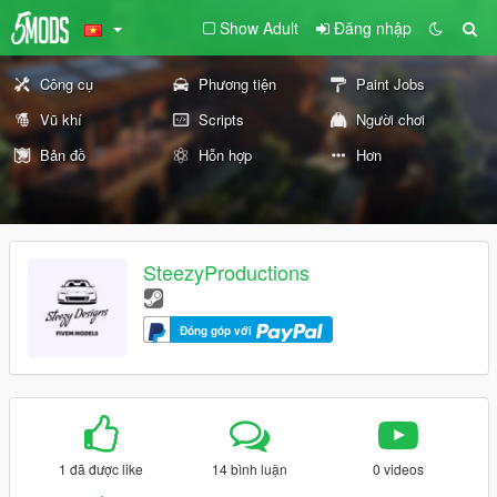
Show Adult
Đăng nhập
Công cụ
Phương tiện
Paint Jobs
Vũ khí
Scripts
Người chơi
Bản đồ
Hỗn hợp
Hơn
SteezyProductions
Đóng góp với
1 đã được like
14 bình luận
0 videos