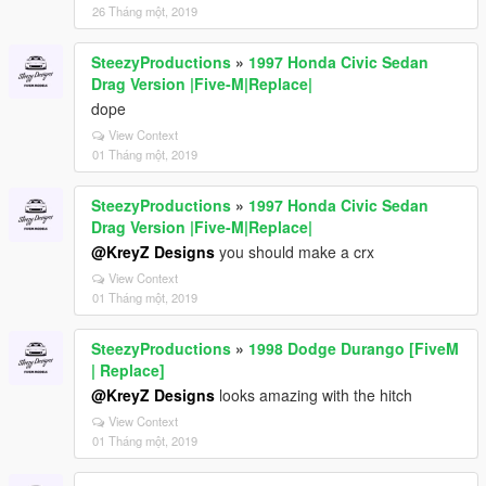
26 Tháng một, 2019
SteezyProductions
»
1997 Honda Civic Sedan
Drag Version |Five-M|Replace|
dope
View Context
01 Tháng một, 2019
SteezyProductions
»
1997 Honda Civic Sedan
Drag Version |Five-M|Replace|
@KreyZ Designs
you should make a crx
View Context
01 Tháng một, 2019
SteezyProductions
»
1998 Dodge Durango [FiveM
| Replace]
@KreyZ Designs
looks amazing with the hitch
View Context
01 Tháng một, 2019