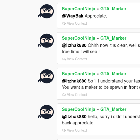
SuperCoolNinja
»
GTA_Marker
@WayBak
Appreciate.
View Context
SuperCoolNinja
»
GTA_Marker
@Itzhak880
Ohhh now it is clear, well 
free time i will see !
View Context
SuperCoolNinja
»
GTA_Marker
@Itzhak880
So if I understand your tas
You want a maker to be spawn in front o
View Context
SuperCoolNinja
»
GTA_Marker
@Itzhak880
hello, sorry i didn't under
back appreciate.
View Context