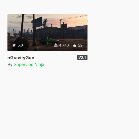
5.0
4.740
22
nGravityGun
V2.1
By
SuperCoolNinja