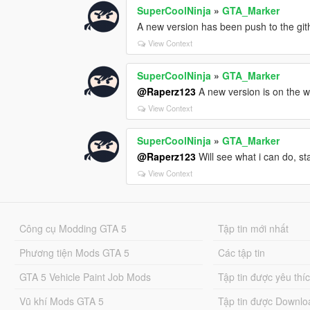
SuperCoolNinja
»
GTA_Marker
A new version has been push to the git
View Context
SuperCoolNinja
»
GTA_Marker
@Raperz123
A new version is on the w
View Context
SuperCoolNinja
»
GTA_Marker
@Raperz123
Will see what i can do, st
View Context
Công cụ Modding GTA 5
Tập tin mới nhất
Phương tiện Mods GTA 5
Các tập tin
GTA 5 Vehicle Paint Job Mods
Tập tin được yêu thí
Vũ khí Mods GTA 5
Tập tin được Downlo