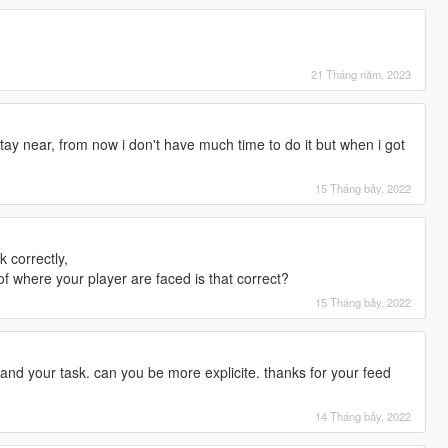
21 Tháng năm, 2023
stay near, from now i don't have much time to do it but when i got
15 Tháng bảy, 2022
k correctly,
f where your player are faced is that correct?
15 Tháng bảy, 2022
stand your task. can you be more explicite. thanks for your feed
14 Tháng bảy, 2022