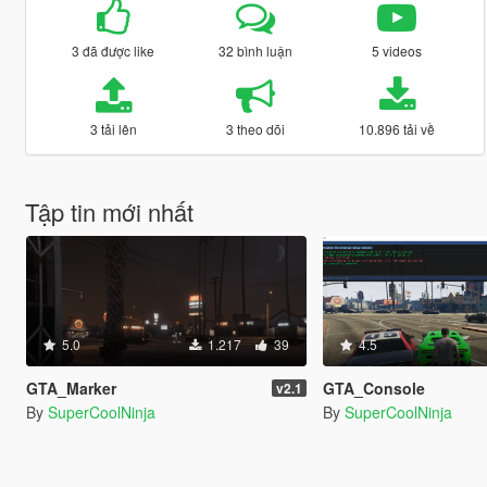
3 đã được like
32 bình luận
5 videos
3 tải lên
3 theo dõi
10.896 tải về
Tập tin mới nhất
5.0
1.217
39
4.5
GTA_Marker
GTA_Console
v2.1
By
SuperCoolNinja
By
SuperCoolNinja