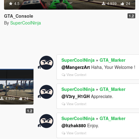
4.5
4.939
24
GTA_Console
1.2
By
SuperCoolNinja
SuperCoolNinja
»
GTA_Marker
@MangerzArt
Haha, Your Welcome !
View Context
SuperCoolNinja
»
GTA_Marker
@V3ry_H1GH
Appreciate.
4.939
24
View Context
1.2
SuperCoolNinja
»
GTA_Marker
@Itzhak880
Enjoy.
View Context