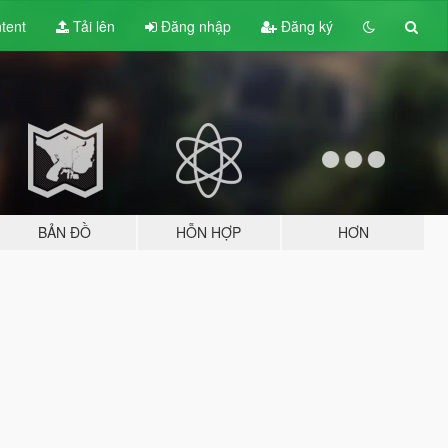
tent
Tải lên
Đăng nhập
Đăng ký
BẢN ĐỒ
HỖN HỢP
HƠN