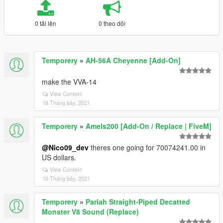
0 tải lên
0 theo dõi
Temporery
»
AH-56A Cheyenne [Add-On]
make the VVA-14
View Context
18 Tháng bảy, 2021
Temporery
»
Amels200 [Add-On / Replace | FiveM]
@Nico09_dev
theres one going for 70074241.00 in
US dollars.
View Context
10 Tháng bảy, 2021
Temporery
»
Pariah Straight-Piped Decatted
Monster V8 Sound (Replace)