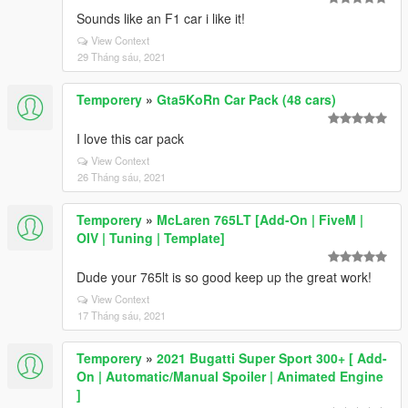
Sounds like an F1 car i like it!
View Context
29 Tháng sáu, 2021
Temporery
»
Gta5KoRn Car Pack (48 cars)
I love this car pack
View Context
26 Tháng sáu, 2021
Temporery
»
McLaren 765LT [Add-On | FiveM |
OIV | Tuning | Template]
Dude your 765lt is so good keep up the great work!
View Context
17 Tháng sáu, 2021
Temporery
»
2021 Bugatti Super Sport 300+ [ Add-
On | Automatic/Manual Spoiler | Animated Engine
]