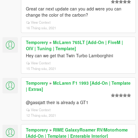
Great car next update can you add were you can
change the color of the carbon?
View Context
16 Tháng sáu, 2021
Temporery
»
McLaren 765LT [Add-On | FiveM |
OIV | Tuning | Template]
Hey can we get that Twin Turbo Lamborghini
View Context
15 Tháng sáu, 2021
Temporery
»
McLaren F1 1993 [Add-On | Template
| Extras]
@gassjatt their is already a GT1
View Context
12 Tháng sáu, 2021
Temporery
»
RIME GalaxyRoamer RV/Motorhome
[Add-On | Template | Enterable Interior]