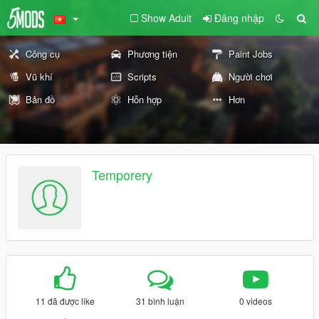
Show Adult
Đăng nhập
Công cụ
Phương tiện
Paint Jobs
Vũ khí
Scripts
Người chơi
Bản đồ
Hỗn hợp
Hơn
Temporery
11 đã được like
31 bình luận
0 videos