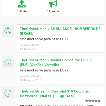
0 tải lên
0 theo dõi
TheGrinchGreen
»
AMBULANCE - BOMBEIROS DF
(BRASIL)
esté mod serve para base ESX?
View Context
24 Tháng tư, 2019
TheGrinchGreen
»
Master Bombeiros 193 SP
(ELS) {Giroflex Vermelho}
esté mod serve para base ESX?
View Context
24 Tháng tư, 2019
TheGrinchGreen
»
Chevrolet S10 Corpo de
Bombeiros CBMESP [ELS][DIALS]