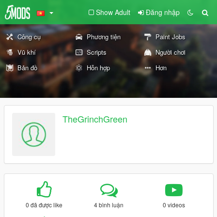
Show Adult
Đăng nhập
Công cụ
Phương tiện
Paint Jobs
Vũ khí
Scripts
Người chơi
Bản đồ
Hỗn hợp
Hơn
TheGrinchGreen
0 đã được like
4 bình luận
0 videos