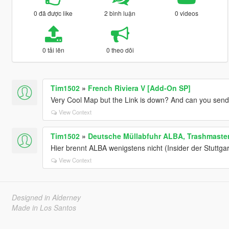
0 đã được like
2 bình luận
0 videos
0 tải lên
0 theo dõi
Tim1502
»
French Riviera V [Add-On SP]
Very Cool Map but the Link is down? And can you send
View Context
Tim1502
»
Deutsche Müllabfuhr ALBA, Trashmaster
Hier brennt ALBA wenigstens nicht (Insider der Stuttgar
View Context
Designed in Alderney
Made in Los Santos