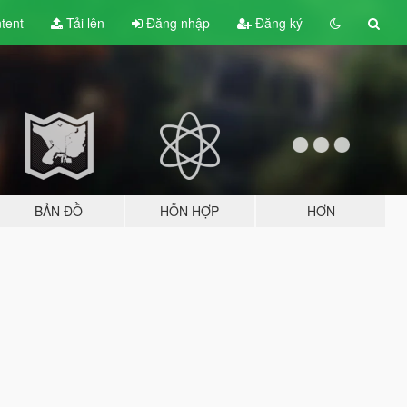
tent
Tải lên
Đăng nhập
Đăng ký
BẢN ĐỒ
HỖN HỢP
HƠN