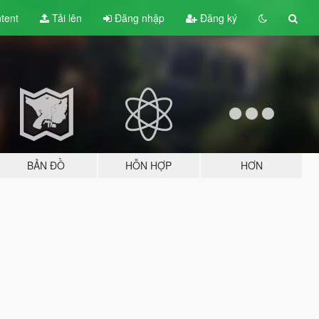
tent
Tải lên
Đăng nhập
Đăng ký
BẢN ĐỒ
HỖN HỢP
HƠN