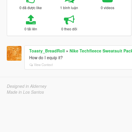
0 đã được like
1 bình luận
0 videos
0 tải lên
0 theo dõi
Toasty_BreadRoll
»
Nike Techfleece Sweatsuit Pac
How do I equip it?
View Context
Designed in Alderney
Made in Los Santos