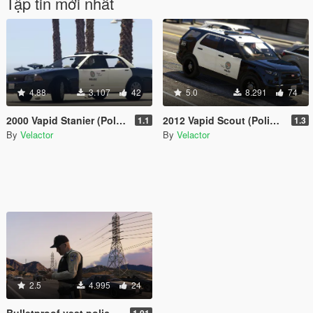
Tập tin mới nhất
4.88
3.107
42
5.0
8.291
74
2000 Vapid Stanier (Police Pack) [Add-On]
2012 Vapid Scout (Police Pack) [Add-On | WIP]
1.1
1.3
By
Velactor
By
Velactor
2.5
4.995
24
Bulletproof vest police skin
1.01