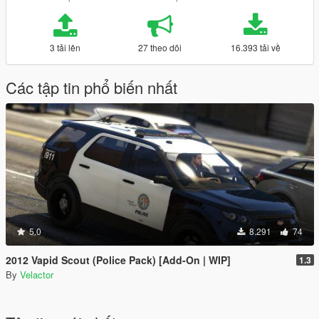
3 tải lên
27 theo dõi
16.393 tải về
Các tập tin phổ biến nhất
5.0
8.291
74
2012 Vapid Scout (Police Pack) [Add-On | WIP]
1.3
By
Velactor