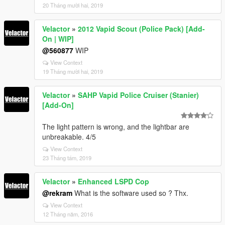
20 Tháng mười hai, 2019
Velactor
»
2012 Vapid Scout (Police Pack) [Add-
On | WIP]
@560877
WIP
View Context
19 Tháng mười hai, 2019
Velactor
»
SAHP Vapid Police Cruiser (Stanier)
[Add-On]
The light pattern is wrong, and the lightbar are
unbreakable. 4/5
View Context
23 Tháng tám, 2019
Velactor
»
Enhanced LSPD Cop
@rekram
What is the software used so ? Thx.
View Context
12 Tháng năm, 2016