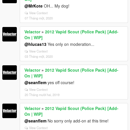
@MrKote
OH... My dog!
View Context
07 Tháng một, 2020
Velactor
»
2012 Vapid Scout (Police Pack) [Add-
On | WIP]
@hlucas13
Yes only on moderation...
View Context
03 Tháng một, 2020
Velactor
»
2012 Vapid Scout (Police Pack) [Add-
On | WIP]
@seanflem
yes off course!
View Context
20 Tháng mười hai, 2019
Velactor
»
2012 Vapid Scout (Police Pack) [Add-
On | WIP]
@seanflem
No sorry only add-on at this time!
View Context