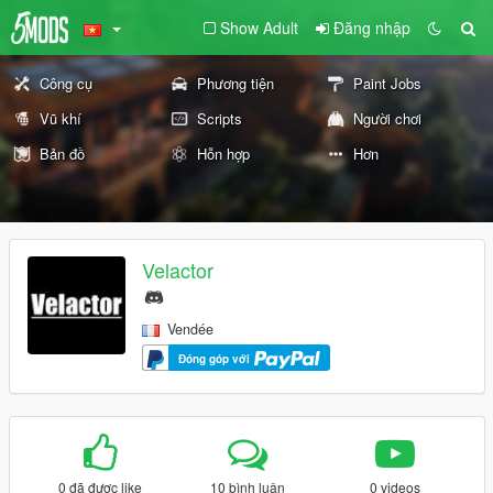
Show Adult
Đăng nhập
Công cụ
Phương tiện
Paint Jobs
Vũ khí
Scripts
Người chơi
Bản đồ
Hỗn hợp
Hơn
Velactor
Vendée
Đóng góp với
0 đã được like
10 bình luận
0 videos