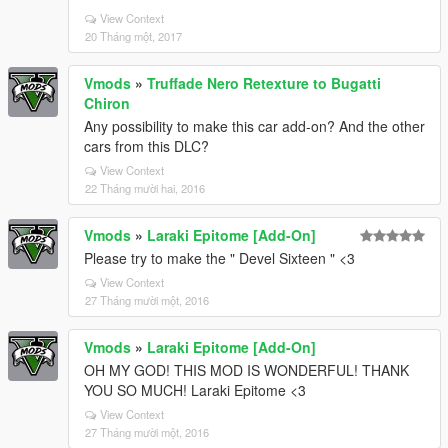
View Context
20 Tháng một, 2017
Vmods
»
Truffade Nero Retexture to Bugatti
Chiron
Any possibility to make this car add-on? And the other
cars from this DLC?
View Context
22 Tháng mười hai, 2016
Vmods
»
Laraki Epitome [Add-On]
Please try to make the " Devel Sixteen " <3
View Context
27 Tháng mười một, 2016
Vmods
»
Laraki Epitome [Add-On]
OH MY GOD! THIS MOD IS WONDERFUL! THANK
YOU SO MUCH! Laraki Epitome <3
View Context
27 Tháng mười một, 2016