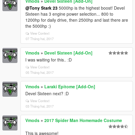
Vmods
»
Devel Sixteen [Add-On]
@Tony Stark 23
5000hp is the highest boost! Devel
Sixteen has 3 engine power selection... 800 to
1200hp for daily drive, then 2500hp and last there are
the 5000hp :)
View Context
07 Tháng hai, 2017
Vmods
»
Devel Sixteen [Add-On]
I was waiting for this.. :D
View Context
05 Tháng hai, 2017
Vmods
»
Laraki Epitome [Add-On]
Devel Sixteen next? :D
View Context
03 Tháng hai, 2017
Vmods
»
2017 Spider Man Homemade Costume
This is awesome!