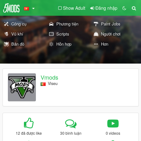
Show Adult
Đăng nhập
Công cụ
Phương tiện
Paint Jobs
Vũ khí
Scripts
Người chơi
Bản đồ
Hỗn hợp
Hơn
Vmods
Viseu
12 đã được like
30 bình luận
0 videos