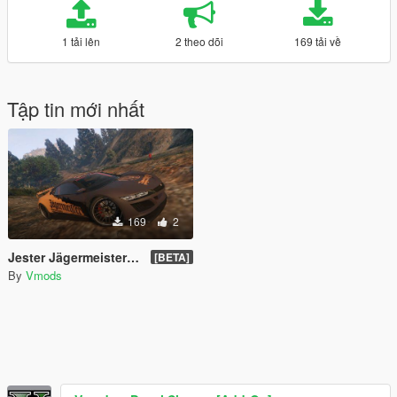
1 tải lên
2 theo dõi
169 tải về
Tập tin mới nhất
169
2
Jester Jägermeister Livery
[BETA]
By
Vmods