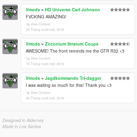
Vmods
»
HD Universe Carl Johnson
FVCKING AMAZING!
View Context
20 Tháng mười một, 2016
Vmods
»
Zirconium Stratum Coupe
AWESOME! The front reminds me the GTR R32 <3
View Context
19 Tháng mười một, 2016
Vmods
»
Jagdkommando Tri-dagger
I was waiting so much for this! Thank you <3
View Context
06 Tháng mười một, 2016
Designed in Alderney
Made in Los Santos