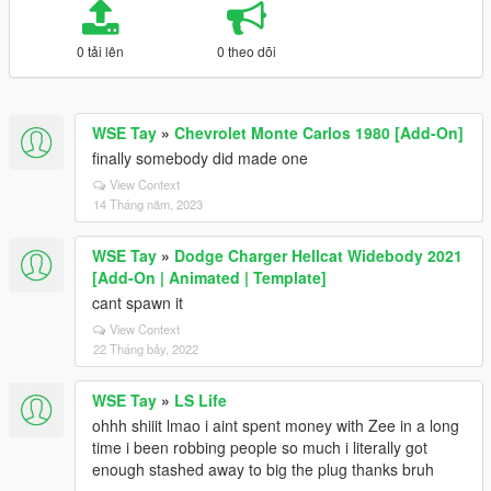
0 tải lên
0 theo dõi
WSE Tay
»
Chevrolet Monte Carlos 1980 [Add-On]
finally somebody did made one
View Context
14 Tháng năm, 2023
WSE Tay
»
Dodge Charger Hellcat Widebody 2021
[Add-On | Animated | Template]
cant spawn it
View Context
22 Tháng bảy, 2022
WSE Tay
»
LS Life
ohhh shiiit lmao i aint spent money with Zee in a long
time i been robbing people so much i literally got
enough stashed away to big the plug thanks bruh