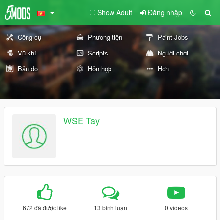
Show Adult
Đăng nhập
Công cụ
Phương tiện
Paint Jobs
Vũ khí
Scripts
Người chơi
Bản đồ
Hỗn hợp
Hơn
WSE Tay
672 đã được like
13 bình luận
0 videos