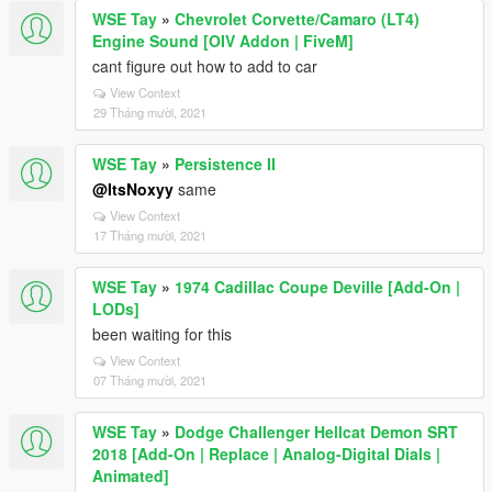
WSE Tay
»
Chevrolet Corvette/Camaro (LT4)
Engine Sound [OIV Addon | FiveM]
cant figure out how to add to car
View Context
29 Tháng mười, 2021
WSE Tay
»
Persistence II
@ItsNoxyy
same
View Context
17 Tháng mười, 2021
WSE Tay
»
1974 Cadillac Coupe Deville [Add-On |
LODs]
been waiting for this
View Context
07 Tháng mười, 2021
WSE Tay
»
Dodge Challenger Hellcat Demon SRT
2018 [Add-On | Replace | Analog-Digital Dials |
Animated]