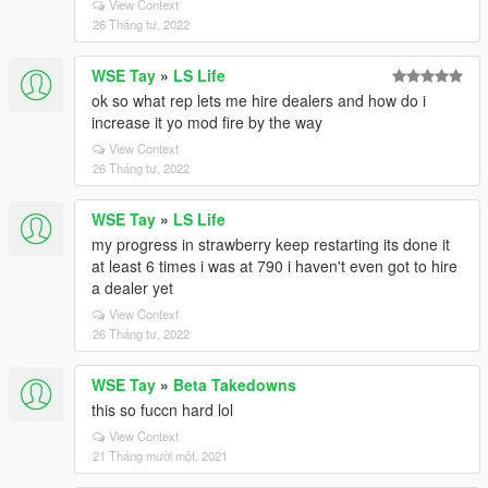
View Context
26 Tháng tư, 2022
WSE Tay
»
LS Life
ok so what rep lets me hire dealers and how do i
increase it yo mod fire by the way
View Context
26 Tháng tư, 2022
WSE Tay
»
LS Life
my progress in strawberry keep restarting its done it
at least 6 times i was at 790 i haven't even got to hire
a dealer yet
View Context
26 Tháng tư, 2022
WSE Tay
»
Beta Takedowns
this so fuccn hard lol
View Context
21 Tháng mười một, 2021