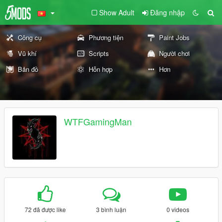
Show Adult
Đăng nhập
Công cụ
Phương tiện
Paint Jobs
Vũ khí
Scripts
Người chơi
Bản đồ
Hỗn hợp
Hơn
WTFGamingMan
72 đã được like
3 bình luận
0 videos