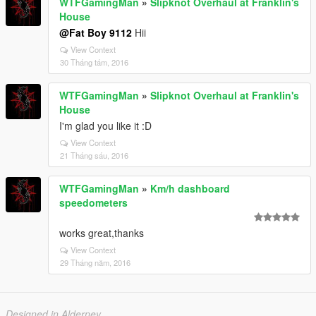
WTFGamingMan
»
Slipknot Overhaul at Franklin's
House
@Fat Boy 9112
Hii
View Context
30 Tháng tám, 2016
WTFGamingMan
»
Slipknot Overhaul at Franklin's
House
I'm glad you like it :D
View Context
21 Tháng sáu, 2016
WTFGamingMan
»
Km/h dashboard
speedometers
works great,thanks
View Context
29 Tháng năm, 2016
Designed in Alderney