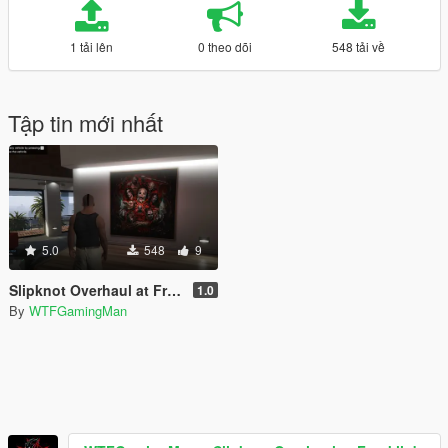
1 tải lên
0 theo dõi
548 tải về
Tập tin mới nhất
5.0
548
9
Slipknot Overhaul at Franklin's House
1.0
By
WTFGamingMan