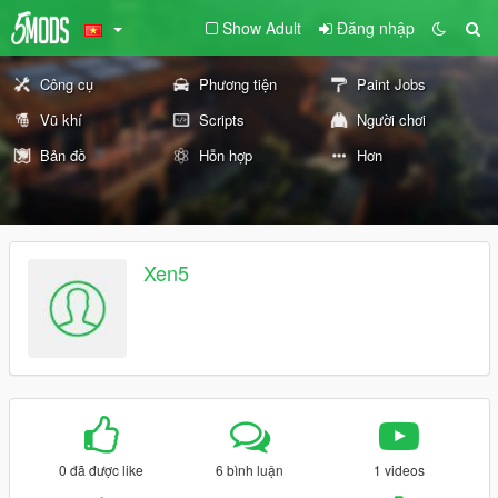
Show Adult
Đăng nhập
Công cụ
Phương tiện
Paint Jobs
Vũ khí
Scripts
Người chơi
Bản đồ
Hỗn hợp
Hơn
Xen5
0 đã được like
6 bình luận
1 videos