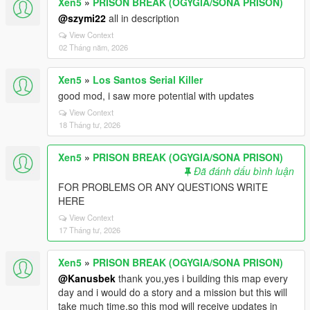
Xen5
»
PRISON BREAK (OGYGIA/SONA PRISON)
@szymi22
all in description
View Context
02 Tháng năm, 2026
Xen5
»
Los Santos Serial Killer
good mod, i saw more potential with updates
View Context
18 Tháng tư, 2026
Xen5
»
PRISON BREAK (OGYGIA/SONA PRISON)
Đã đánh dấu bình luận
FOR PROBLEMS OR ANY QUESTIONS WRITE
HERE
View Context
17 Tháng tư, 2026
Xen5
»
PRISON BREAK (OGYGIA/SONA PRISON)
@Kanusbek
thank you,yes i building this map every
day and i would do a story and a mission but this will
take much time,so this mod will receive updates in