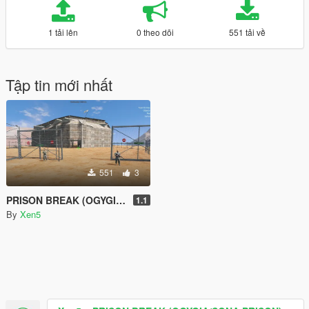
1 tải lên
0 theo dõi
551 tải về
Tập tin mới nhất
551
3
PRISON BREAK (OGYGIA/SONA PRISON)
1.1
By
Xen5