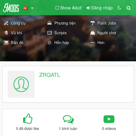
Show Adult
Đăng nhập
Công cụ
Phương tiện
Paint Jobs
Vũ khí
Scripts
Người chơi
Bản đồ
Hỗn hợp
Hơn
ZRQATL
0 đã được like
1 bình luận
0 videos