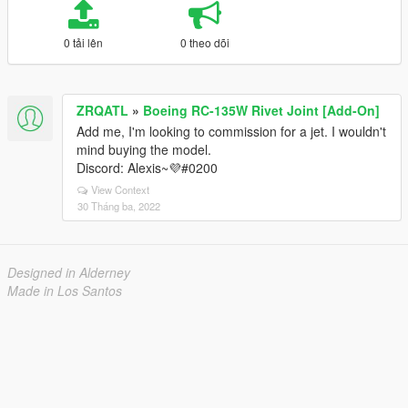
0 tải lên
0 theo dõi
ZRQATL
»
Boeing RC-135W Rivet Joint [Add-On]
Add me, I'm looking to commission for a jet. I wouldn't
mind buying the model.
Discord: Alexis~💜#0200
View Context
30 Tháng ba, 2022
Designed in Alderney
Made in Los Santos