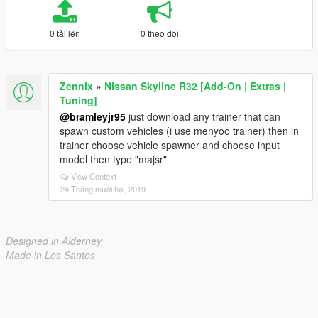
0 tải lên
0 theo dõi
Zennix
»
Nissan Skyline R32 [Add-On | Extras |
Tuning]
@bramleyjr95
just download any trainer that can
spawn custom vehicles (i use menyoo trainer) then in
trainer choose vehicle spawner and choose input
model then type "majsr"
View Context
24 Tháng mười hai, 2019
Designed in Alderney
Made in Los Santos