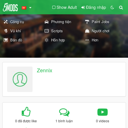
Show Adult
Đăng nhập
Công cụ
Phương tiện
Paint Jobs
Vũ khí
Scripts
Người chơi
Bản đồ
Hỗn hợp
Hơn
Zennix
0 đã được like
1 bình luận
0 videos