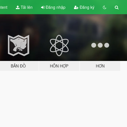
tent
Tải lên
Đăng nhập
Đăng ký
BẢN ĐỒ
HỖN HỢP
HƠN