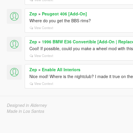
Zep
»
Peugeot 406 [Add-On]
Where do you get the BBS rims?
View Context
Zep
»
1996 BMW E36 Convertible [Add-On | Replace
Cool! If possible, could you make a wheel mod with thi
View Context
Zep
»
Enable All Interiors
Nice mod! Where is the nightclub? I made it true on th
View Context
Designed in Alderney
Made in Los Santos