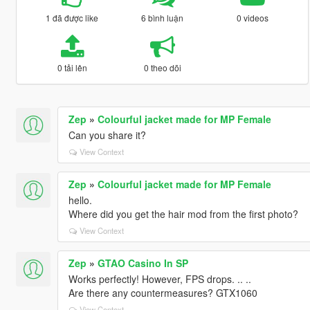
1 đã được like
6 bình luận
0 videos
0 tải lên
0 theo dõi
Zep
»
Colourful jacket made for MP Female
Can you share it?
View Context
Zep
»
Colourful jacket made for MP Female
hello.
Where did you get the hair mod from the first photo?
View Context
Zep
»
GTAO Casino In SP
Works perfectly! However, FPS drops. .. ..
Are there any countermeasures? GTX1060
View Context