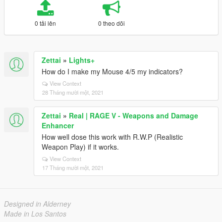
0 tải lên
0 theo dõi
Zettai
»
Lights+
How do I make my Mouse 4/5 my indicators?
View Context
28 Tháng mười một, 2021
Zettai
»
Real | RAGE V - Weapons and Damage
Enhancer
How well dose this work with R.W.P (Realistic
Weapon Play) if it works.
View Context
17 Tháng mười một, 2021
Designed in Alderney
Made in Los Santos