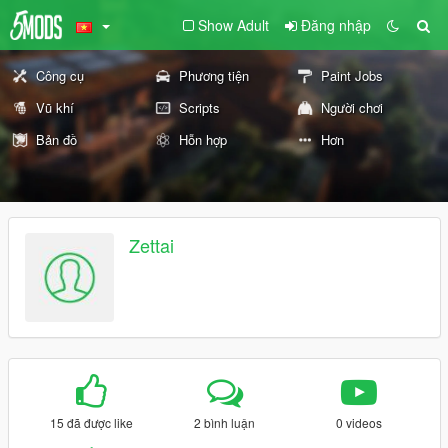
Show Adult
Đăng nhập
Công cụ
Phương tiện
Paint Jobs
Vũ khí
Scripts
Người chơi
Bản đồ
Hỗn hợp
Hơn
Zettai
15 đã được like
2 bình luận
0 videos