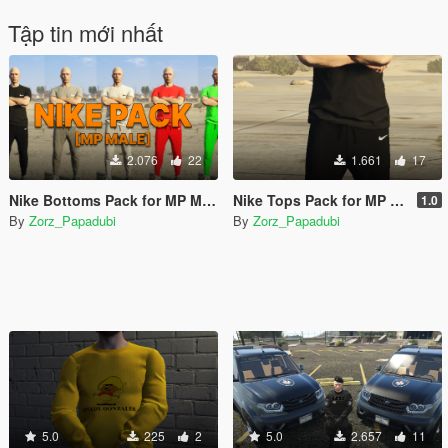
Tập tin mới nhất
2.076
22
1.661
17
Nike Bottoms Pack for MP Male
Nike Tops Pack for MP Male
1.0
By
Zorz_Papadubi
By
Zorz_Papadubi
5.0
225
2
5.0
2.657
11