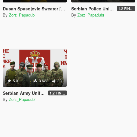
Dusan Spasojevic Sweater [SP/FiveM]
Serbian Police Uniforms for MP Male
1.2 FINAL
By
Zorz_Papadubi
By
Zorz_Papadubi
5.0
3.622
33
Serbian Army Uniform for MP Male
1.2 FINAL
By
Zorz_Papadubi