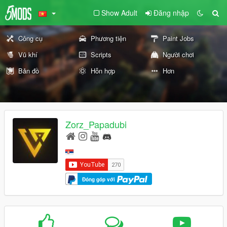
Show Adult
Đăng nhập
Công cụ
Phương tiện
Paint Jobs
Vũ khí
Scripts
Người chơi
Bản đồ
Hỗn hợp
Hơn
Zorz_Papadubi
Đóng góp với