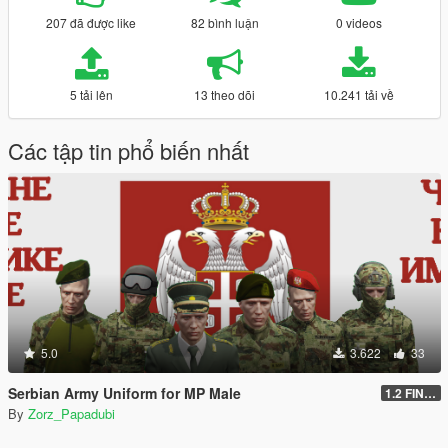
207 đã được like
82 bình luận
0 videos
5 tải lên
13 theo dõi
10.241 tải về
Các tập tin phổ biến nhất
5.0
3.622
33
Serbian Army Uniform for MP Male
1.2 FINAL
By
Zorz_Papadubi