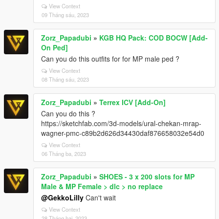
View Context
09 Tháng sáu, 2023
Zorz_Papadubi
»
KGB HQ Pack: COD BOCW [Add-
On Ped]
Can you do this outfits for for MP male ped ?
View Context
08 Tháng sáu, 2023
Zorz_Papadubi
»
Terrex ICV [Add-On]
Can you do this ?
https://sketchfab.com/3d-models/ural-chekan-mrap-
wagner-pmc-c89b2d626d34430daf876658032e54d0
View Context
06 Tháng ba, 2023
Zorz_Papadubi
»
SHOES - 3 x 200 slots for MP
Male & MP Female > dlc > no replace
@GekkoLilly
Can't wait
View Context
28 Tháng hai, 2023