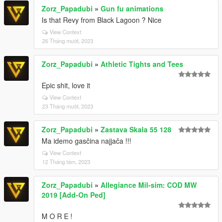
Zorz_Papadubi
»
Gun fu animations
Is that Revy from Black Lagoon ? Nice
View Context
26 Tháng mười, 2023
Zorz_Papadubi
»
Athletic Tights and Tees
Epic shit, love it
View Context
23 Tháng mười, 2023
Zorz_Papadubi
»
Zastava Skala 55 128
Ma idemo gasčina najjača !!!
View Context
12 Tháng tám, 2023
Zorz_Papadubi
»
Allegiance Mil-sim: COD MW
2019 [Add-On Ped]
M O R E !