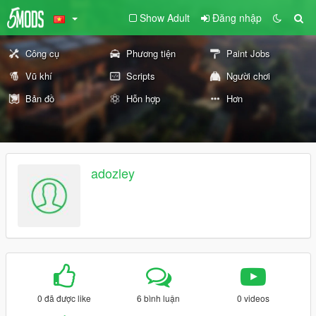
Show Adult
Đăng nhập
Công cụ
Phương tiện
Paint Jobs
Vũ khí
Scripts
Người chơi
Bản đồ
Hỗn hợp
Hơn
adozley
0 đã được like
6 bình luận
0 videos