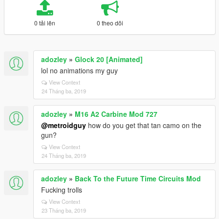
0 tải lên
0 theo dõi
adozley
»
Glock 20 [Animated]
lol no animations my guy
View Context
24 Tháng ba, 2019
adozley
»
M16 A2 Carbine Mod 727
@metroidguy
how do you get that tan camo on the
gun?
View Context
24 Tháng ba, 2019
adozley
»
Back To the Future Time Circuits Mod
Fucking trolls
View Context
23 Tháng ba, 2019