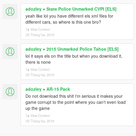
adozley
»
State Police Unmarked CVPI [ELS]
yeah like lol you have different els xml files for
different cars, so where is this one bro?
View Context
05 Tháng hai, 2019
adozley
»
2015 Unmarked Police Tahoe [ELS]
lol it says els on the title but when you download it,
there is none
View Context
03 Tháng hai, 2019
adozley
»
AR-15 Pack
Do not download this shit i'm serious it makes your
game corrupt to the point where you can't even load
up the game
View Context
02 Tháng hai, 2019