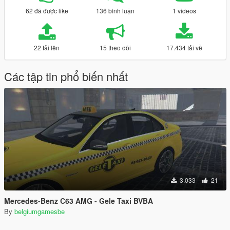
62 đã được like
136 bình luận
1 videos
22 tải lên
15 theo dõi
17.434 tải về
Các tập tin phổ biến nhất
3.033
21
Mercedes-Benz C63 AMG - Gele Taxi BVBA
By
belgiumgamesbe