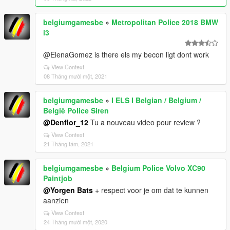
belgiumgamesbe
»
Metropolitan Police 2018 BMW
i3
@ElenaGomez is there els my becon ligt dont work
View Context
08 Tháng mười một, 2021
belgiumgamesbe
»
I ELS I Belgian / Belgium /
België Police Siren
@Denflor_12
Tu a nouveau video pour review ?
View Context
21 Tháng tám, 2021
belgiumgamesbe
»
Belgium Police Volvo XC90
Paintjob
@Yorgen Bats
+ respect voor je om dat te kunnen
aanzien
View Context
24 Tháng mười một, 2020