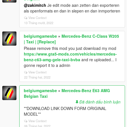
@zakimitch
Je edit mode aan zetten dan exporteren
als openformats en dan in slepen en dan inmporteren
View Context
13 Tháng mười, 2022
belgiumgamesbe
»
Mercedes-Benz C-Class W205
| Taxi | [Replace]
Please remove this mod you just download my mod
https://www.gta5-mods.com/vehicles/mercedes-
benz-c63-amg-gele-taxi-bvba
and re uploaded... I
gonne report it to a admin
View Context
22 Tháng hai, 2022
belgiumgamesbe
»
Mercedes-Benz E63 AMG
Belgian Taxi
Đã đánh dấu bình luận
**DOWNLOAD LINK DOWN FORM ORIGINAL
MODEL**
View Context
06 Tháng hai, 2022