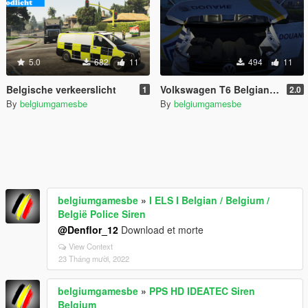
5.0
682
11
494
11
Belgische verkeerslicht
Volkswagen T6 Belgian Douane [ELS]
1
2.0
By
belgiumgamesbe
By
belgiumgamesbe
belgiumgamesbe
»
I ELS I Belgian / Belgium /
België Police Siren
@Denflor_12
Download et morte
View Context
23 Tháng mười, 2022
belgiumgamesbe
»
PPS HD IDEATEC Siren
Belgium