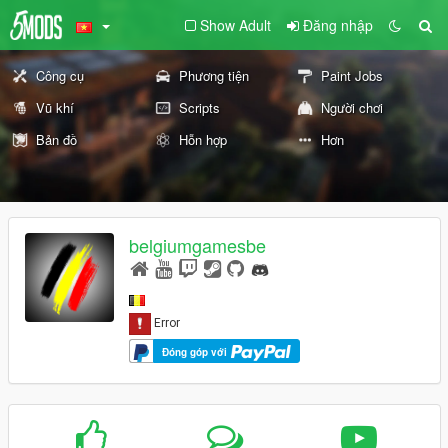
Show Adult
Đăng nhập
Công cụ
Phương tiện
Paint Jobs
Vũ khí
Scripts
Người chơi
Bản đồ
Hỗn hợp
Hơn
belgiumgamesbe
Đóng góp với