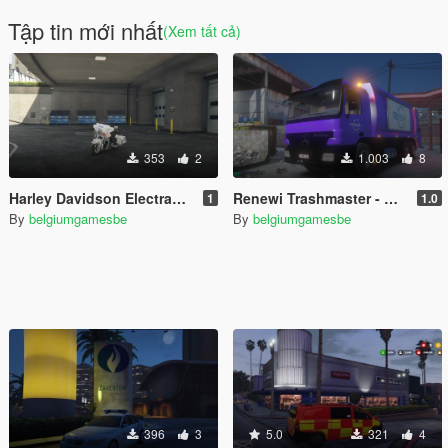
Tập tin mới nhất
(Xem tất cả)
353
2
1.003
8
Harley Davidson Electraglide 2013 | Belgian Police PolBru
Renewi Trashmaster - Mercedes-Benz Actros [Replace/FiveM]
1
1.0
By
belgiumgamesbe
By
belgiumgamesbe
396
3
5.0
321
4