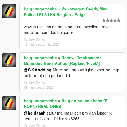
belgiumgamesbe
»
Volkswagen Caddy Maxi
Police I ELS I K9 Belgian / België
wow je n'ai pas de mots pour ça, excellent travail
merci au nom des belges ♥
View Context
12 Tháng mười một, 2020
belgiumgamesbe
»
Renewi Trashmaster -
Mercedes-Benz Actros [Replace/FiveM]
@WKModding
Merci ben nu aan kijken voor het eup
uniform of een ped model
View Context
08 Tháng mười, 2020
belgiumgamesbe
»
Belgian police sirens (E-
HORN) REAL ONES
@heldaaah
stuur me maar een pm dan luister ik
even :) discord : DidierN.#3263
View Context