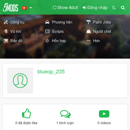
Show Adult
Đăng nhập
Công cụ
Phương tiện
Paint Jobs
Vũ khí
Scripts
Người chơi
Bản đồ
Hỗn hợp
Hơn
blueop_235
0 đã được like
1 bình luận
0 videos