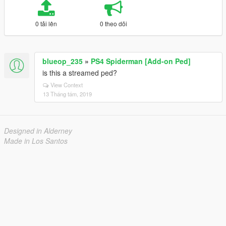
0 tải lên
0 theo dõi
blueop_235
»
PS4 Spiderman [Add-on Ped]
is this a streamed ped?
View Context
13 Tháng tám, 2019
Designed in Alderney
Made in Los Santos