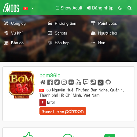
Show Adult
Đăng nhập
Công cụ
Phương tiện
Paint Jobs
Vũ khí
Scripts
Người chơi
Bản đồ
Hỗn hợp
Hơn
bom86io
68 Nguyễn Huệ, Phường Bến Nghé, Quận 1,
Thành phố Hồ Chí Minh, Việt Nam
Support me on