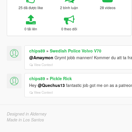
25 đã được like
2 bình luận
28 videos
0 tải lên
0 theo dõi
chips89
»
Swedish Police Volvo V70
@Amaymon
Grymt jobb mannen! Kommer du att ta fra
View Context
chips89
»
Pickle Rick
Hey
@Quechus13
fantastic job got me on as a patreon
View Context
Designed in Alderney
Made in Los Santos