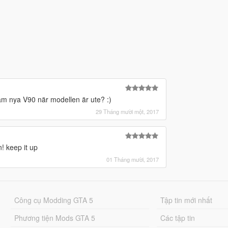
m nya V90 när modellen är ute? :)
29 Tháng mười một, 2017
! keep it up
01 Tháng mười, 2017
Công cụ Modding GTA 5
Tập tin mới nhất
Phương tiện Mods GTA 5
Các tập tin