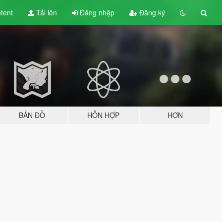
tent
Tải lên
Đăng nhập
Đăng ký
BẢN ĐỒ
HỖN HỢP
HƠN