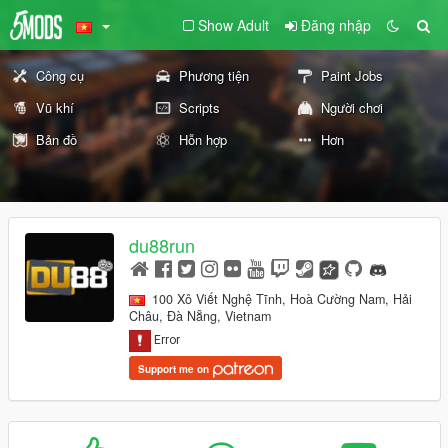
Show Adult
Đăng nhập
Công cụ
Phương tiện
Paint Jobs
Vũ khí
Scripts
Người chơi
Bản đồ
Hỗn hợp
Hơn
du88run
100 Xô Viết Nghệ Tĩnh, Hoà Cường Nam, Hải
Châu, Đà Nẵng, Vietnam
Support me on