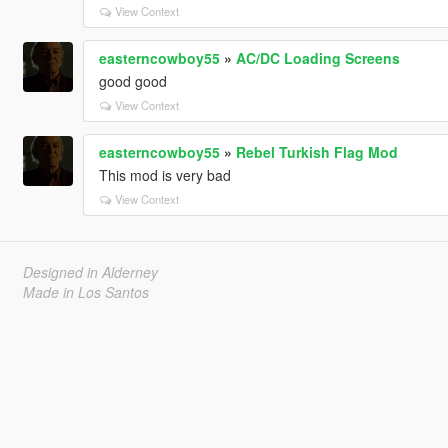
View Context
easterncowboy55
»
AC/DC Loading Screens
good good
View Context
easterncowboy55
»
Rebel Turkish Flag Mod
This mod is very bad
View Context
Designed in Alderney
Made in Los Santos