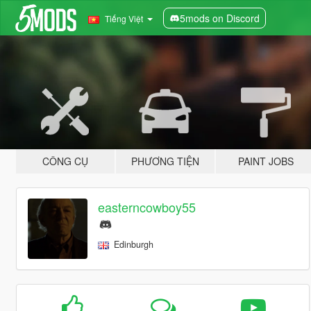
5mods on Discord
Tiếng Việt
CÔNG CỤ
PHƯƠNG TIỆN
PAINT JOBS
easterncowboy55
Edinburgh