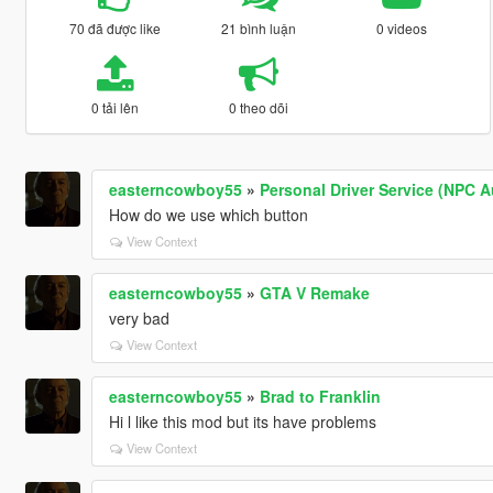
70 đã được like
21 bình luận
0 videos
0 tải lên
0 theo dõi
easterncowboy55
»
Personal Driver Service (NPC A
How do we use which button
View Context
easterncowboy55
»
GTA V Remake
very bad
View Context
easterncowboy55
»
Brad to Franklin
Hi l like this mod but its have problems
View Context