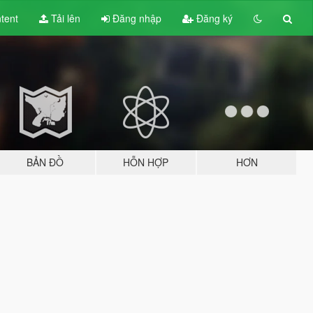
tent
Tải lên
Đăng nhập
Đăng ký
BẢN ĐỒ
HỖN HỢP
HƠN