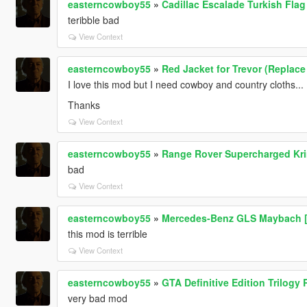
easterncowboy55
»
Cadillac Escalade Turkish Flag
teribble bad
View Context
easterncowboy55
»
Red Jacket for Trevor (Replace
I love this mod but I need cowboy and country cloths...
Thanks
View Context
easterncowboy55
»
Range Rover Supercharged Krim
bad
View Context
easterncowboy55
»
Mercedes-Benz GLS Maybach 
this mod is terrible
View Context
easterncowboy55
»
GTA Definitive Edition Trilogy 
very bad mod