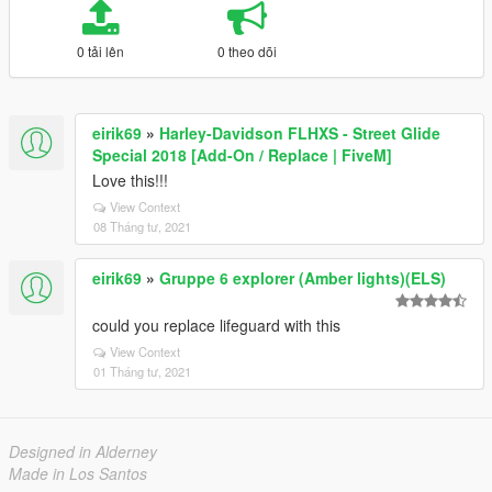
0 tải lên
0 theo dõi
eirik69
»
Harley-Davidson FLHXS - Street Glide
Special 2018 [Add-On / Replace | FiveM]
Love this!!!
View Context
08 Tháng tư, 2021
eirik69
»
Gruppe 6 explorer (Amber lights)(ELS)
could you replace lifeguard with this
View Context
01 Tháng tư, 2021
Designed in Alderney
Made in Los Santos