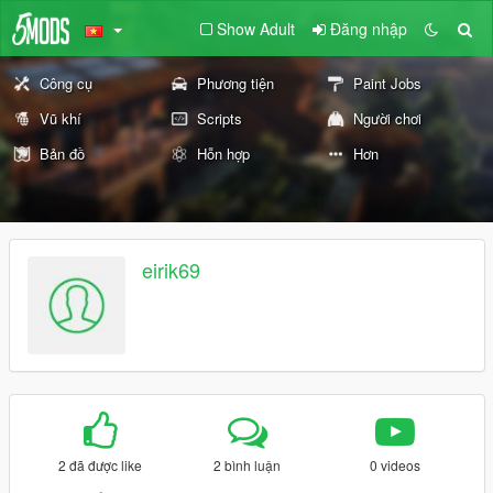
Show Adult
Đăng nhập
Công cụ
Phương tiện
Paint Jobs
Vũ khí
Scripts
Người chơi
Bản đồ
Hỗn hợp
Hơn
eirik69
2 đã được like
2 bình luận
0 videos