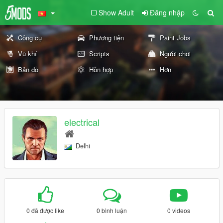
Show Adult
Đăng nhập
Công cụ
Phương tiện
Paint Jobs
Vũ khí
Scripts
Người chơi
Bản đồ
Hỗn hợp
Hơn
electrical
Delhi
0 đã được like
0 bình luận
0 videos