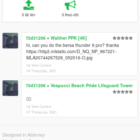
0 tải lên
0 theo dõi
f3d31206
»
Walther PPK [4K]
hi, can you do the bersa thunder 9 pro? thanks
https://http2.mlstatic.com/D_NQ_NP_967221-
MLA20744267528_052016-O.jpg
View Context
04 Tháng bảy, 2021
f3d31206
»
Vespucci Beach Pride Lifeguard Tower
🏳️‍🌈
View Context
07 Tháng sáu, 2021
Designed in Alderney