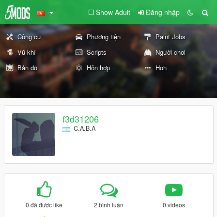
Show Adult
Đăng nhập
Công cụ
Phương tiện
Paint Jobs
Vũ khí
Scripts
Người chơi
Bản đồ
Hỗn hợp
Hơn
f3d31206
C.A.B.A
0 đã được like
2 bình luận
0 videos