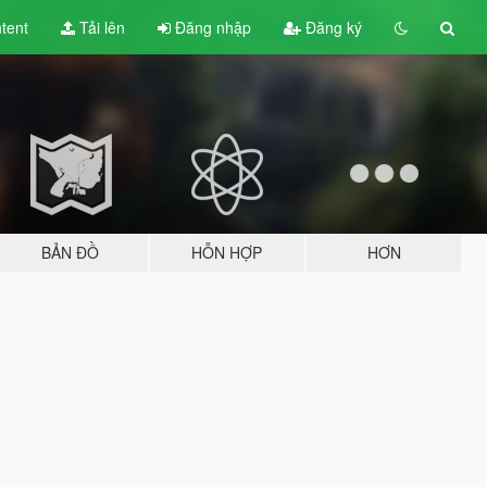
tent
Tải lên
Đăng nhập
Đăng ký
BẢN ĐỒ
HỖN HỢP
HƠN