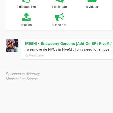
0 đã được like
1 bình luận
0 videos
0 tải lên
0 theo dõi
fRESHi
»
Strawberry Gardens [Add-On SP / FiveM / 
To remove de NPCs in FiveM , i only need to remove the
View Context
Designed in Alderney
Made in Los Santos