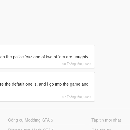
 on the police 'cuz one of two of 'em are naughty.
08 Tháng tám, 2020
re the default one is, and I go into the game and
07 Tháng tám, 2020
Công cụ Modding GTA 5
Tập tin mới nhất
Phương tiện Mods GTA 5
Các tập tin