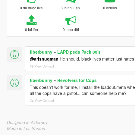
0 đã được like
2 bình luận
0 videos
0 tải lên
0 theo dõi
fiberbunny
»
LAPD peds Pack 80's
@arisnuqman
He should, black lives matter just hates
View Context
fiberbunny
»
Revolvers for Cops
This doesn't work for me, I install the loadout.meta whe
all the cops have a pistol... can someone help me?
View Context
Designed in Alderney
Made in Los Santos