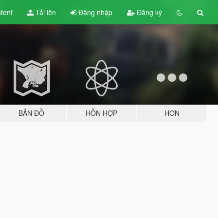
tent
Tải lên
Đăng nhập
Đăng ký
BẢN ĐỒ
HỖN HỢP
HƠN