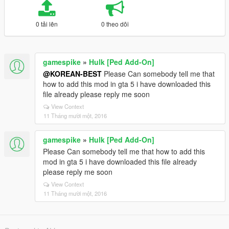
0 tải lên
0 theo dõi
gamespike
»
Hulk [Ped Add-On]
@KOREAN-BEST
Please Can somebody tell me that
how to add this mod in gta 5 i have downloaded this
file already please reply me soon
View Context
11 Tháng mười một, 2016
gamespike
»
Hulk [Ped Add-On]
Please Can somebody tell me that how to add this
mod in gta 5 i have downloaded this file already
please reply me soon
View Context
11 Tháng mười một, 2016