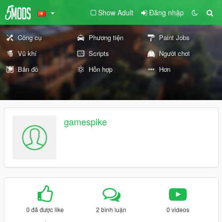
Show Adult
Đăng nhập
Công cụ
Phương tiện
Paint Jobs
Vũ khí
Scripts
Người chơi
Bản đồ
Hỗn hợp
Hơn
gamespike
0 đã được like
2 bình luận
0 videos