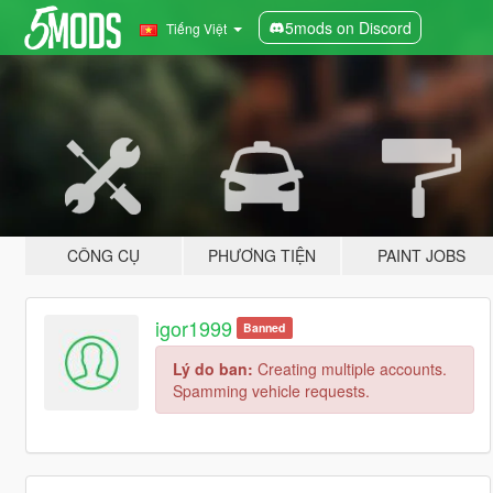
5mods on Discord
Tiếng Việt
CÔNG CỤ
PHƯƠNG TIỆN
PAINT JOBS
igor1999
Banned
Lý do ban:
Creating multiple accounts.
Spamming vehicle requests.