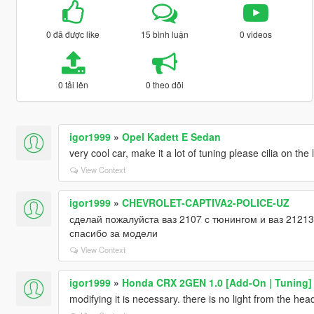
0 đã được like
15 bình luận
0 videos
0 tải lên
0 theo dõi
igor1999
»
Opel Kadett E Sedan
very cool car, make it a lot of tuning please cilia on the l
View Context
igor1999
»
CHEVROLET-CAPTIVA2-POLICE-UZ
сделай пожалуйста ваз 2107 с тюнингом и ваз 21213
спасибо за модели
View Context
igor1999
»
Honda CRX 2GEN 1.0 [Add-On | Tuning]
modifying it is necessary. there is no light from the headl