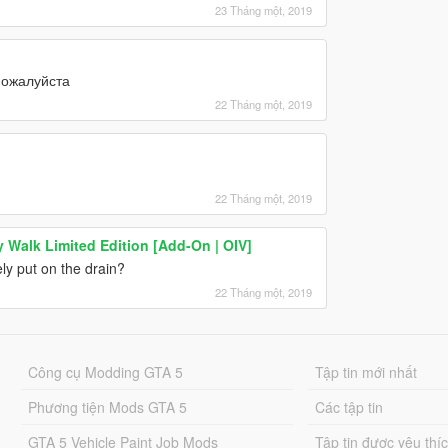
23 Tháng một, 2019
пожалуйста
22 Tháng một, 2019
22 Tháng một, 2019
Walk Limited Edition [Add-On | OIV]
ly put on the drain?
22 Tháng một, 2019
Công cụ Modding GTA 5
Tập tin mới nhất
Phương tiện Mods GTA 5
Các tập tin
GTA 5 Vehicle Paint Job Mods
Tập tin được yêu thí