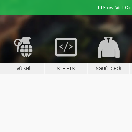
Show Adult
Con
VŨ KHÍ
SCRIPTS
NGƯỜI CHƠI