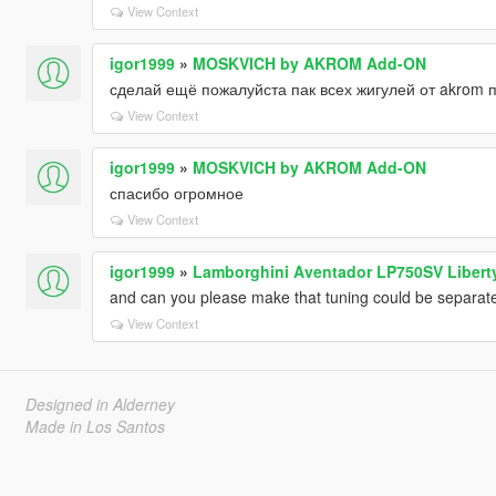
View Context
igor1999
»
MOSKVICH by AKROM Add-ON
сделай ещё пожалуйста пак всех жигулей от akrom 
View Context
igor1999
»
MOSKVICH by AKROM Add-ON
спасибо огромное
View Context
igor1999
»
Lamborghini Aventador LP750SV Liberty 
and can you please make that tuning could be separate
View Context
Designed in Alderney
Made in Los Santos