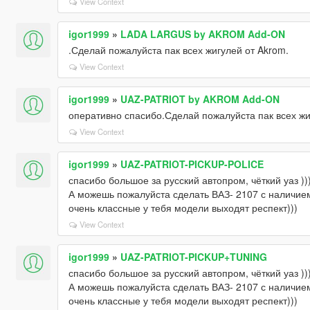
View Context
igor1999
»
LADA LARGUS by AKROM Add-ON
.Сделай пожалуйста пак всех жигулей от Akrom.
View Context
igor1999
»
UAZ-PATRIOT by AKROM Add-ON
оперативно спасибо.Сделай пожалуйста пак всех жи
View Context
igor1999
»
UAZ-PATRIOT-PICKUP-POLICE
спасибо большое за русский автопром, чёткий уаз ))
А можешь пожалуйста сделать ВАЗ- 2107 с наличием
очень классные у тебя модели выходят респект)))
View Context
igor1999
»
UAZ-PATRIOT-PICKUP+TUNING
спасибо большое за русский автопром, чёткий уаз ))
А можешь пожалуйста сделать ВАЗ- 2107 с наличием
очень классные у тебя модели выходят респект)))