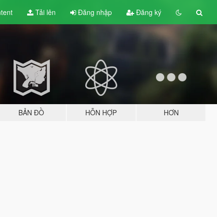
tent
Tải lên
Đăng nhập
Đăng ký
BẢN ĐỒ
HỖN HỢP
HƠN