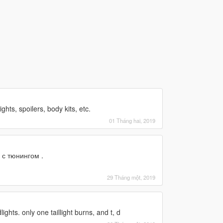
ights, spoilers, body kits, etc.
01 Tháng hai, 2019
 с тюнингом .
29 Tháng một, 2019
ights. only one taillight burns, and t, d