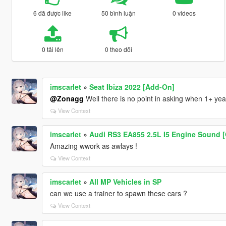
6 đã được like
50 bình luận
0 videos
0 tải lên
0 theo dõi
imscarlet
»
Seat Ibiza 2022 [Add-On]
@Zonagg
Well there is no point in asking when 1+ year
View Context
imscarlet
»
Audi RS3 EA855 2.5L I5 Engine Sound [
Amazing wwork as awlays !
View Context
imscarlet
»
All MP Vehicles in SP
can we use a trainer to spawn these cars ?
View Context