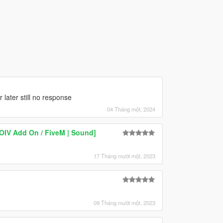
 later still no response
04 Tháng một, 2024
OIV Add On / FiveM | Sound]
17 Tháng mười một, 2023
09 Tháng mười một, 2023