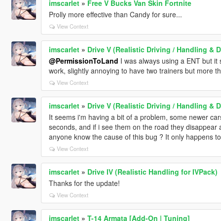
imscarlet
»
Free V Bucks Van Skin Fortnite
Prolly more effective than Candy for sure...
View Context
imscarlet
»
Drive V (Realistic Driving / Handling 
@PermissionToLand
I was always using a ENT but it 
work, slightly annoying to have two trainers but more t
View Context
imscarlet
»
Drive V (Realistic Driving / Handling 
It seems i'm having a bit of a problem, some newer cars 
seconds, and if i see them on the road they disappear
anyone know the cause of this bug ? It only happens t
View Context
imscarlet
»
Drive IV (Realistic Handling for IVPack)
Thanks for the update!
View Context
imscarlet
»
T-14 Armata [Add-On | Tuning]