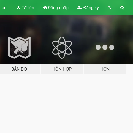
tent
Tải lên
Đăng nhập
Đăng ký
BẢN ĐỒ
HỖN HỢP
HƠN