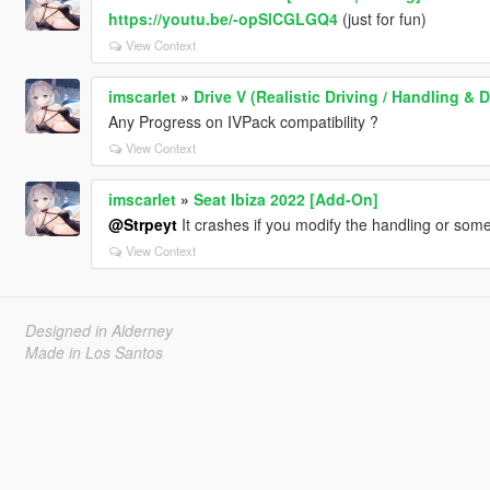
https://youtu.be/-opSlCGLGQ4
(just for fun)
View Context
imscarlet
»
Drive V (Realistic Driving / Handling 
Any Progress on IVPack compatibility ?
View Context
imscarlet
»
Seat Ibiza 2022 [Add-On]
@Strpeyt
It crashes if you modify the handling or somet
View Context
Designed in Alderney
Made in Los Santos