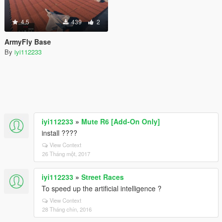
4.5
439
2
ArmyFly Base
By
iyi112233
iyi112233
»
Mute R6 [Add-On Only]
install ????
View Context
26 Tháng một, 2017
iyi112233
»
Street Races
To speed up the artificial intelligence ?
View Context
28 Tháng chín, 2016