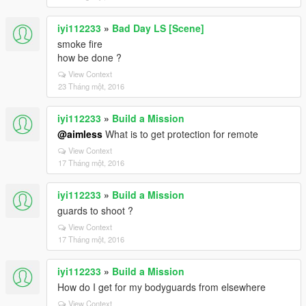
iyi112233
»
Bad Day LS [Scene]
smoke fire
how be done ?
View Context
23 Tháng một, 2016
iyi112233
»
Build a Mission
@aimless
What is to get protection for remote
View Context
17 Tháng một, 2016
iyi112233
»
Build a Mission
guards to shoot ?
View Context
17 Tháng một, 2016
iyi112233
»
Build a Mission
How do I get for my bodyguards from elsewhere
View Context