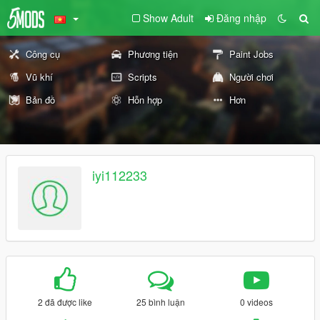
Show Adult
Đăng nhập
Công cụ
Phương tiện
Paint Jobs
Vũ khí
Scripts
Người chơi
Bản đồ
Hỗn hợp
Hơn
iyi112233
2 đã được like
25 bình luận
0 videos