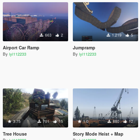
663
2
1.219
5
Airport Car Ramp
Jumpramp
By
iyi112233
By
iyi112233
3.75
701
15
1.0
880
12
Tree House
Story Mode Heist + Map