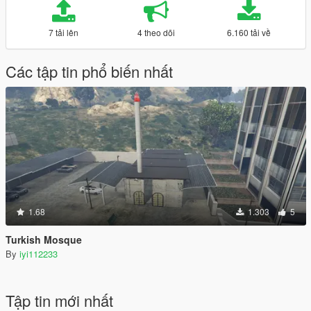
7 tải lên
4 theo dõi
6.160 tải về
Các tập tin phổ biến nhất
1.68
1.303
5
Turkish Mosque
By
iyi112233
Tập tin mới nhất