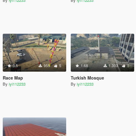
By
iyi112233
By
iyi112233
3.5
955
5
1.68
1.303
5
Race Map
Turkish Mosque
By
iyi112233
By
iyi112233