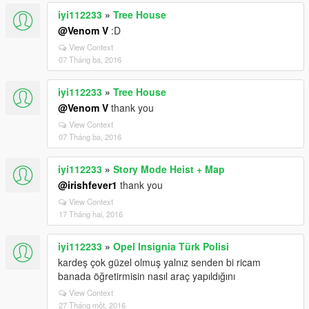
iyi112233
»
Tree House
@Venom V
:D
View Context
07 Tháng ba, 2016
iyi112233
»
Tree House
@Venom V
thank you
View Context
07 Tháng ba, 2016
iyi112233
»
Story Mode Heist + Map
@irishfever1
thank you
View Context
17 Tháng hai, 2016
iyi112233
»
Opel Insignia Türk Polisi
kardeş çok güzel olmuş yalnız senden bi ricam
banada öğretirmisin nasıl araç yapıldığını
View Context
27 Tháng một, 2016