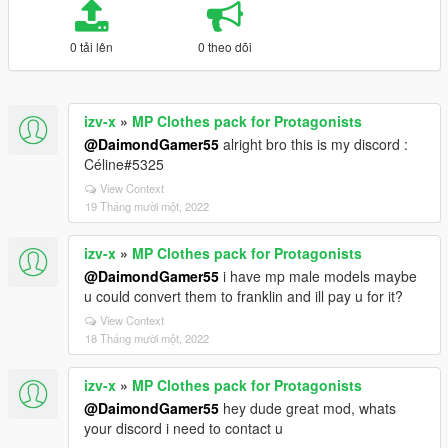
0 tải lên
0 theo dõi
izv-x
»
MP Clothes pack for Protagonists
@DaimondGamer55
alright bro this is my discord :
Céline#5325
View Context
19 Tháng mười một, 2022
izv-x
»
MP Clothes pack for Protagonists
@DaimondGamer55
i have mp male models maybe
u could convert them to franklin and ill pay u for it?
View Context
18 Tháng mười một, 2022
izv-x
»
MP Clothes pack for Protagonists
@DaimondGamer55
hey dude great mod, whats
your discord i need to contact u