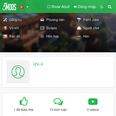
Show Adult
Đăng nhập
Công cụ
Phương tiện
Paint Jobs
Vũ khí
Scripts
Người chơi
Bản đồ
Hỗn hợp
Hơn
izv-x
1 đã được like
15 bình luận
0 videos