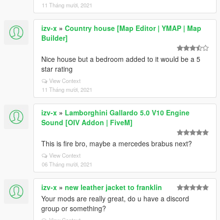
11 Tháng mười, 2021
izv-x
»
Country house [Map Editor | YMAP | Map
Builder]
Nice house but a bedroom added to it would be a 5
star rating
View Context
11 Tháng mười, 2021
izv-x
»
Lamborghini Gallardo 5.0 V10 Engine
Sound [OIV Addon | FiveM]
This is fire bro, maybe a mercedes brabus next?
View Context
06 Tháng mười, 2021
izv-x
»
new leather jacket to franklin
Your mods are really great, do u have a discord
group or something?