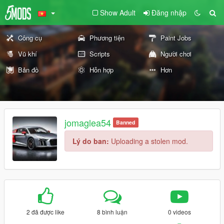
Show Adult
Đăng nhập
Công cụ
Phương tiện
Paint Jobs
Vũ khí
Scripts
Người chơi
Bản đồ
Hỗn hợp
Hơn
jomaglea54
Banned
Lý do ban:
Uploading a stolen mod.
2 đã được like
8 bình luận
0 videos