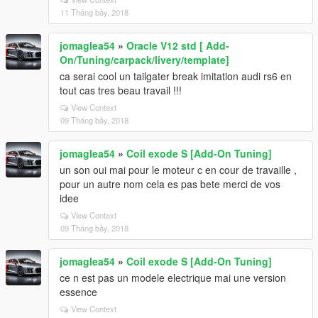
11 Tháng bảy, 2018
jomaglea54
»
Oracle V12 std [ Add-
On/Tuning/carpack/livery/template]
ca serai cool un tailgater break imitation audi rs6 en
tout cas tres beau travail !!!
View Context
09 Tháng bảy, 2018
jomaglea54
»
Coil exode S [Add-On Tuning]
un son oui mai pour le moteur c en cour de travaille ,
pour un autre nom cela es pas bete merci de vos
idee
View Context
09 Tháng bảy, 2018
jomaglea54
»
Coil exode S [Add-On Tuning]
ce n est pas un modele electrique mai une version
essence
View Context