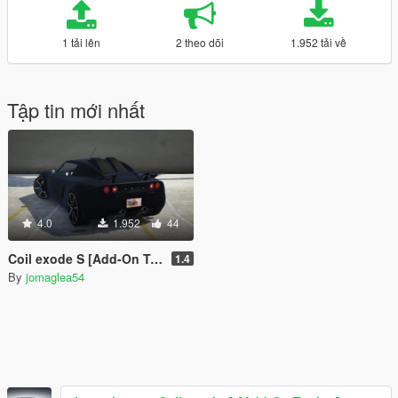
1 tải lên
2 theo dõi
1.952 tải về
Tập tin mới nhất
4.0
1.952
44
Coil exode S [Add-On Tuning]
1.4
By
jomaglea54