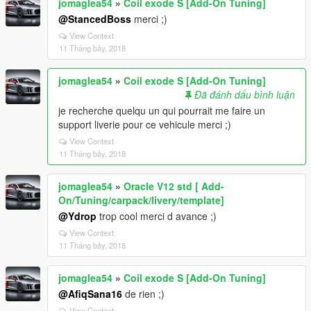
jomaglea54
»
Coil exode S [Add-On Tuning]
@StancedBoss
merci ;)
View Context
11 Tháng bảy, 2018
jomaglea54
»
Coil exode S [Add-On Tuning]
Đã đánh dấu bình luận
je recherche quelqu un qui pourrait me faire un
support liverie pour ce vehicule merci ;)
View Context
11 Tháng bảy, 2018
jomaglea54
»
Oracle V12 std [ Add-
On/Tuning/carpack/livery/template]
@Ydrop
trop cool merci d avance ;)
View Context
11 Tháng bảy, 2018
jomaglea54
»
Coil exode S [Add-On Tuning]
@AfiqSana16
de rien ;)
View Context