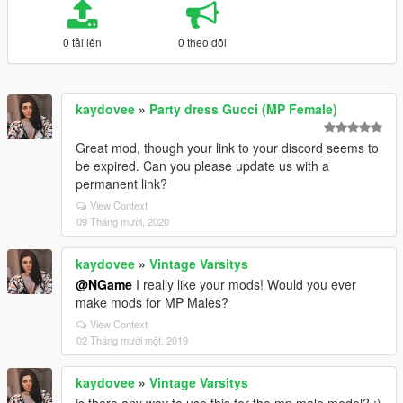
0 tải lên
0 theo dõi
kaydovee
»
Party dress Gucci (MP Female)
Great mod, though your link to your discord seems to
be expired. Can you please update us with a
permanent link?
View Context
09 Tháng mười, 2020
kaydovee
»
Vintage Varsitys
@NGame
I really like your mods! Would you ever
make mods for MP Males?
View Context
02 Tháng mười một, 2019
kaydovee
»
Vintage Varsitys