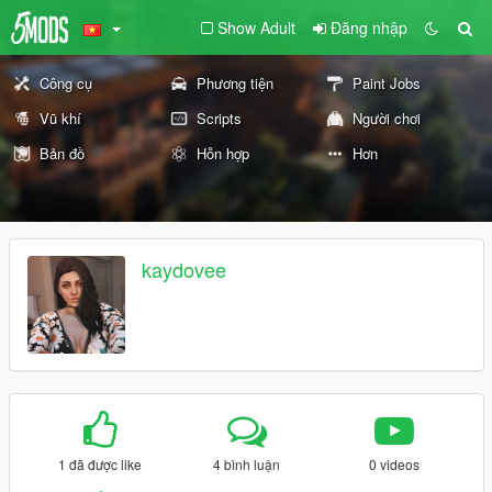
Show Adult
Đăng nhập
Công cụ
Phương tiện
Paint Jobs
Vũ khí
Scripts
Người chơi
Bản đồ
Hỗn hợp
Hơn
kaydovee
1 đã được like
4 bình luận
0 videos