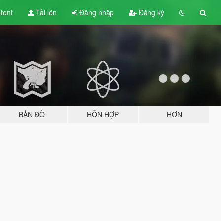
tent
Tải lên
Đăng nhập
Đăng ký
BẢN ĐỒ
HỖN HỢP
HƠN