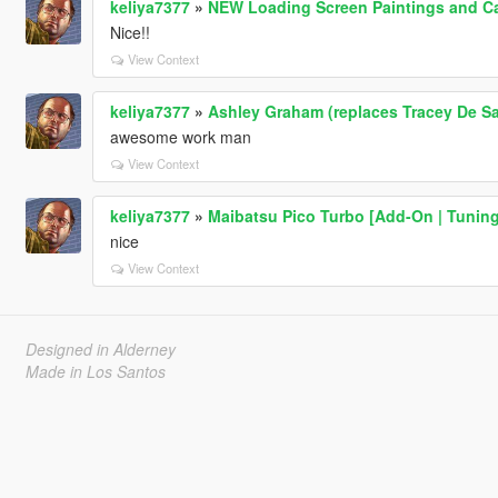
keliya7377
»
NEW Loading Screen Paintings and Ca
Nice!!
View Context
keliya7377
»
Ashley Graham (replaces Tracey De San
awesome work man
View Context
keliya7377
»
Maibatsu Pico Turbo [Add-On | Tuning 
nice
View Context
Designed in Alderney
Made in Los Santos