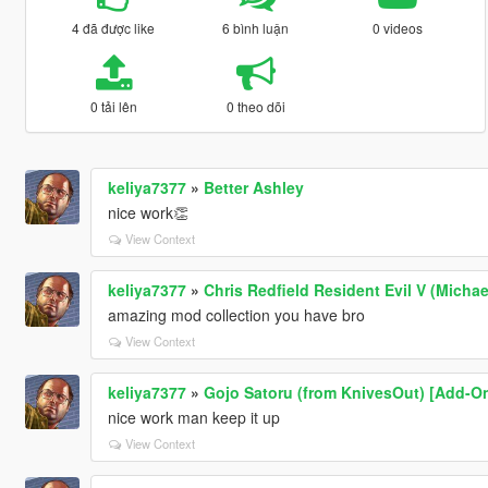
4 đã được like
6 bình luận
0 videos
0 tải lên
0 theo dõi
keliya7377
»
Better Ashley
nice work👏
View Context
keliya7377
»
Chris Redfield Resident Evil V (Micha
amazing mod collection you have bro
View Context
keliya7377
»
Gojo Satoru (from KnivesOut) [Add-O
nice work man keep it up
View Context