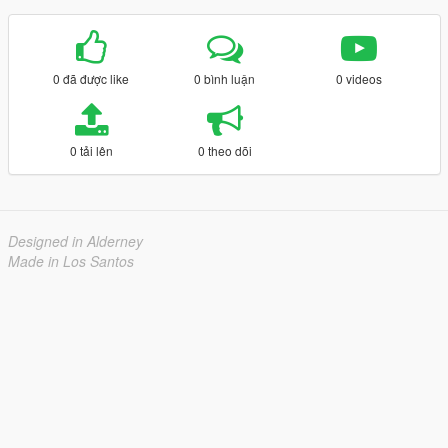
0 đã được like
0 bình luận
0 videos
0 tải lên
0 theo dõi
Designed in Alderney
Made in Los Santos